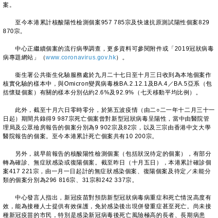
案。
至今本港累計核酸陽性檢測個案957 785宗及快速抗原測試陽性個案829
870宗。
中心正繼續個案的流行病學調查，更多資料可參閱附件或「2019冠狀病毒
病專題網站」（
www.coronavirus.gov.hk
）。
衞生署公共衞生化驗服務處於九月二十七日至十月三日收到為本地個案作
核實化驗的樣本中，與Omicron變異病毒株BA.2.12.1及BA.4／BA.5亞系（包
括懷疑個案）有關的樣本分別佔約2.6%及92.9%（七天移動平均比例）。
此外，截至十月六日零時零分，於第五波疫情（由二○二一年十二月三十一
日起）期間共錄得9 987宗死亡個案曾對新型冠狀病毒呈陽性，當中由醫院管
理局及公眾殮房報告的個案分別為9 902宗及82宗，以及三宗由香港中文大學
醫院報告的個案。至今本港累計死亡個案共有10 200宗。
另外，就早前報告的核酸陽性檢測個案（包括狀況待定的個案），有部分
轉為確診、無症狀感染或復陽個案。截至昨日（十月五日），本港累計確診個
案417 221宗，由一月一日起計的無症狀感染個案、復陽個案及待定／未能分
類的個案分別為296 816宗、31宗和242 337宗。
中心發言人指出，新冠疫苗對預防新型冠狀病毒病重症和死亡情況高度有
效，能為接種人士提供有效保護，免於感染後出現併發重症甚至死亡。尚未接
種新冠疫苗的市民，特別是感染新冠病毒後死亡風險極高的長者、長期病患