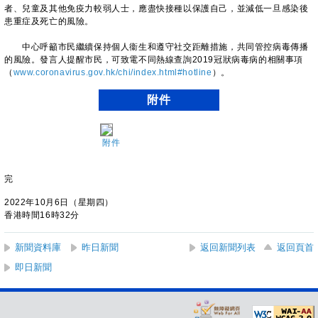
者、兒童及其他免疫力較弱人士，應盡快接種以保護自己，並減低一旦感染後
患重症及死亡的風險。
中心呼籲市民繼續保持個人衞生和遵守社交距離措施，共同管控病毒傳播
的風險。發言人提醒市民，可致電不同熱線查詢2019冠狀病毒病的相關事項
（
www.coronavirus.gov.hk/chi/index.html#hotline
）。
附件
附件
完
2022年10月6日（星期四）
香港時間16時32分
新聞資料庫
昨日新聞
返回新聞列表
返回頁首
即日新聞