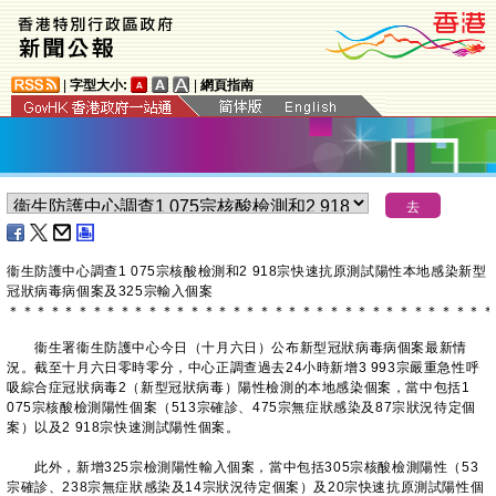
|
字型大小:
|
網頁指南
衞生防護中心調查1 075宗核酸檢測和2 918宗快速抗原測試陽性本地感染新型
冠狀病毒病個案及325宗輸入個案
＊
＊
＊
＊
＊
＊
＊
＊
＊
＊
＊
＊
＊
＊
＊
＊
＊
＊
＊
＊
＊
＊
＊
＊
＊
＊
＊
＊
＊
＊
＊
＊
＊
＊
＊
衞生署衞生防護中心今日（十月六日）公布新型冠狀病毒病個案最新情
況。截至十月六日零時零分，中心正調查過去24小時新增3 993宗嚴重急性呼
吸綜合症冠狀病毒2（新型冠狀病毒）陽性檢測的本地感染個案，當中包括1
075宗核酸檢測陽性個案（513宗確診、475宗無症狀感染及87宗狀況待定個
案）以及2 918宗快速測試陽性個案。
此外，新增325宗檢測陽性輸入個案，當中包括305宗核酸檢測陽性（53
宗確診、238宗無症狀感染及14宗狀況待定個案）及20宗快速抗原測試陽性個