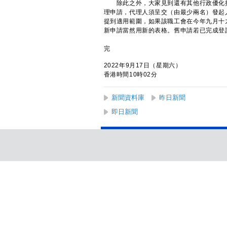
除此之外，大家見到還有其他行政優化措
理申請，代理人須呈交（由最少兩名）發起
提到適用範圍，如果該職工會在今年九月十
新申請當然用新的表格。舊申請若已完成登
完
2022年9月17日（星期六）
香港時間10時02分
新聞資料庫
昨日新聞
即日新聞