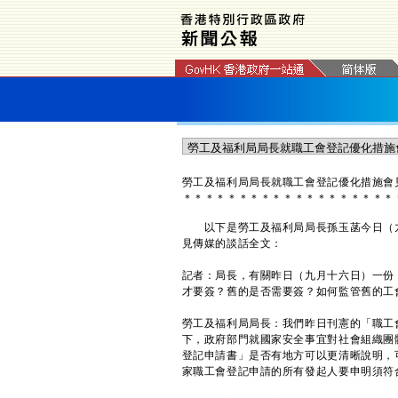
勞工及福利局局長就職工會登記優化措施會
＊
＊
＊
＊
＊
＊
＊
＊
＊
＊
＊
＊
＊
＊
＊
＊
＊
＊
＊
以下是勞工及福利局局長孫玉菡今日（九
見傳媒的談話全文：
記者：局長，有關昨日（九月十六日）一份
才要簽？舊的是否需要簽？如何監管舊的工
勞工及福利局局長：我們昨日刊憲的「職工
下，政府部門就國家安全事宜對社會組織團
登記申請書」是否有地方可以更清晰說明，
家職工會登記申請的所有發起人要申明須符