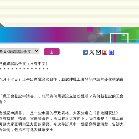
見傳媒談話全文（只有中文）
＊
＊
＊
＊
＊
＊
＊
＊
＊
＊
＊
＊
＊
月十七日）上午出席電台節目後，就處理職工會登記申請的優化措施會
「職工會登記申請書」，想問為何需要設立這份聲明？為何新登記的工會
會？
會登記申請書」，是一些申請的行政表格。大家知道在《香港國安法》
體有監督、指導、宣傳等責任，所以在這大方向下，我們檢視了「職工會
可讓大家更明白這方面的需要。今次修訂其中一點是寫得更清楚，告訴大
合法例，包括不可危害國家安全。