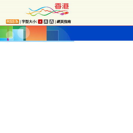
|
字型大小:
|
網頁指南