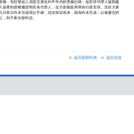
施，包括發起人須提交過去約半年內的受僱紀錄；如安排代理人協助處
人簽署的授權書證明其為代理人，這方面都是簡單的行政安排。至於大家
九日當日尚未完成登記手續，也須填這張表，因為尚未完成；以後遞交的
記，則不牽涉新申請。
返回新聞列表
返回頁首