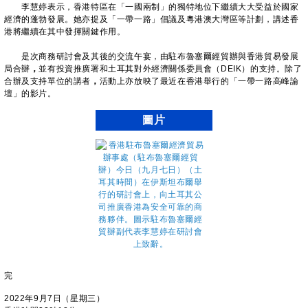
李慧婷表示，香港特區在「一國兩制」的獨特地位下繼續大大受益於國家
經濟的蓬勃發展。她亦提及「一帶一路」倡議及粵港澳大灣區等計劃，講述香
港將繼續在其中發揮關鍵作用。
是次商務研討會及其後的交流午宴，由駐布魯塞爾經貿辦與香港貿易發展
局合辦
，
並有投資推廣署和土耳其對外經濟關係委員會（DEIK）的支持。除了
合辦及支持單位的講者
，
活動上亦放映了最近在香港舉行的「一帶一路高峰論
壇」的影片。
圖片
完
2022年9月7日（星期三）