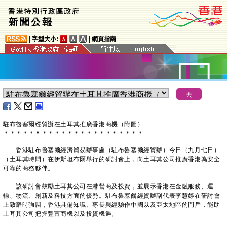
|
字型大小:
|
網頁指南
駐布魯塞爾經貿辦在土耳其推廣香港商機（附圖）
＊
＊
＊
＊
＊
＊
＊
＊
＊
＊
＊
＊
＊
＊
＊
＊
＊
＊
＊
＊
＊
＊
香港駐布魯塞爾經濟貿易辦事處（駐布魯塞爾經貿辦）今日（九月七日）
（土耳其時間）在伊斯坦布爾舉行的研討會上，向土耳其公司推廣香港為安全
可靠的商務夥伴。
該研討會鼓勵土耳其公司在港營商及投資，並展示香港在金融服務、運
輸、物流、創新及科技方面的優勢。駐布魯塞爾經貿辦副代表李慧婷在研討會
上致辭時強調，香港具備知識、專長與經驗作中國以及亞太地區的門戶，能助
土耳其公司把握豐富商機以及投資機遇。