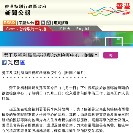
|
字型大小:
|
網頁指南
勞工及福利局局長視察啟德檢疫中心（附圖／短片）
＊
＊
＊
＊
＊
＊
＊
＊
＊
＊
＊
＊
＊
＊
＊
＊
＊
＊
＊
＊
＊
＊
＊
勞工及福利局局長孫玉菡今日（九月一日）下午視察設於啟德郵輪碼頭的
啟德檢疫中心，了解明日（九月二日）投入運作前的準備工作，並為工作人員
打氣。
孫玉菡在社會福利署署長李佩詩陪同下，先了解被界定為密切接觸者而需
檢疫的安老院院友進入檢疫中心的流程。其後，由基督教靈實協會及東華三院
組成的照顧專隊向他簡介為入住長者提供的照顧服務。照顧專隊的護士及個人
護理員會為長者提供膳食、護理及健康監察，力求盡量照顧長者所需。檢疫中
心的清潔隊亦會加強場地消毒，確保環境衞生並預防交叉感染。