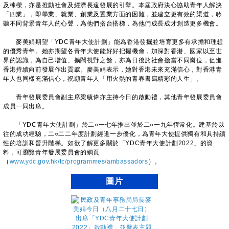
及棟樑，亦是推動社會及經濟長遠發展的引擎。本屆政府決心協助青年人解決
「四業」，即學業、就業、創業及置業方面的困難，並建立更有效的渠道，聆
聽不同背景青年人的心聲，為他們搭台搭梯，為他們成長成才創造更多機會。
麥美娟期望「YDC青年大使計劃」能為香港發掘並培育更多有承擔和理想
的優秀青年。她亦期望各青年大使能好好把握機會，加深對香港、國家以至世
界的認識，為自己增值、擴闊視野之餘，亦為日後於社會擔當不同崗位，促進
香港持續向前發展作出貢獻。麥美娟表示，她對香港未來充滿信心，對香港青
年人也同樣充滿信心，祝願青年人「用火熱的青春書寫精彩的人生」。
青年發展委員會副主席梁毓偉亦主持今日的啟動禮，其他青年發展委員會
成員一同出席。
「YDC青年大使計劃」於二○一七年推出並於二○一九年恆常化。建基於以
往的成功經驗，二○二二年度計劃經進一步優化，為青年大使提供獨有和具持續
性的培訓和晉升階梯。如欲了解更多關於「YDC青年大使計劃2022」的資
料，可瀏覽青年發展委員會的網頁
（
www.ydc.gov.hk/tc/programmes/ambassadors
）。
圖片