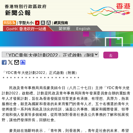
|
字型大小:
|
網頁指南
​「YDC青年大使計劃2022」正式啟動（附圖）
＊
＊
＊
＊
＊
＊
＊
＊
＊
＊
＊
＊
＊
＊
＊
＊
＊
＊
＊
＊
＊
民政及青年事務局局長麥美娟今日（八月二十七日）主持「YDC青年大使
計劃2022」啟動禮。計劃是民政及青年事務局與青年發展委員會合辦的重點青
年人才發展計劃，旨在為香港發掘並培育更多有承擔、有理想、具潛力，熱衷
服務社會，願意為國家和香港的未來而奮鬥的青年人才。五十名獲選的青年大
使將接受一系列有系統及頂尖的培訓，涵蓋公共事務、國家和國際發展、領導
才能和個人發展等多個範疇，從而增加對香港社會及公共事務的了解和拓展視
野，讓他們發揮所長，回饋社會。
麥美娟在致辭時表示，「青年興，則香港興」，青年是社會的未來、希望