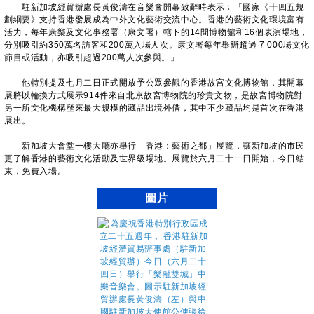
駐新加坡經貿辦處長黃俊濤在音樂會開幕致辭時表示﹕「國家《十四五規
劃綱要》支持香港發展成為中外文化藝術交流中心。香港的藝術文化環境富有
活力，每年康樂及文化事務署（康文署）轄下的14間博物館和16個表演場地，
分別吸引約350萬名訪客和200萬入場人次。康文署每年舉辦超過 7 000場文化
節目或活動，亦吸引超過200萬人次參與。」
他特別提及七月二日正式開放予公眾參觀的香港故宮文化博物館，其開幕
展將以輪換方式展示914件來自北京故宮博物院的珍貴文物，是故宮博物院對
另一所文化機構歷來最大規模的藏品出境外借，其中不少藏品均是首次在香港
展出。
新加坡大會堂一樓大廳亦舉行「香港：藝術之都」展覽，讓新加坡的市民
更了解香港的藝術文化活動及世界級場地。展覽於六月二十一日開始，今日結
束，免費入場。
圖片