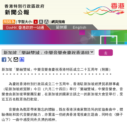
|
字型大小:
|
網頁指南
新加坡「樂融雙城」中樂音樂會慶祝香港特區成立二十五周年（附圖）
＊
＊
＊
＊
＊
＊
＊
＊
＊
＊
＊
＊
＊
＊
＊
＊
＊
＊
＊
＊
＊
＊
＊
＊
＊
＊
＊
＊
＊
＊
＊
為慶祝香港特別行政區成立二十五周年，香港駐新加坡經濟貿易辦事處
（駐新加坡經貿辦）今日（六月二十四日）舉行「樂融雙城」中樂音樂會。音
樂會由新加坡華樂團呈獻，在新加坡的國家古蹟之一的新加坡大會堂舉行，受
近五百名觀眾熱烈歡迎。
音樂會為觀眾帶來難忘的體驗，既在香港演奏家鄭浩筠的笙協奏曲中，體
驗傳統和當代音樂的魅力，亦重溫一些經典香港電視劇主題曲，同時在《獅子
山下》一曲中感受同舟共濟的精神。