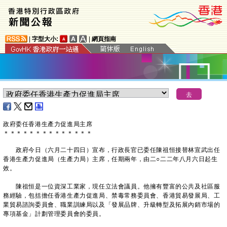
|
字型大小:
|
網頁指南
政府委任香港生產力促進局主席
＊
＊
＊
＊
＊
＊
＊
＊
＊
＊
＊
＊
＊
＊
政府今日（六月二十四日）宣布，行政長官已委任陳祖恒接替林宣武出任
香港生產力促進局（生產力局）主席，任期兩年，由二○二二年八月六日起生
效。
陳祖恒是一位資深工業家，現任立法會議員。他擁有豐富的公共及社區服
務經驗，包括擔任香港生產力促進局、禁毒常務委員會、香港貿易發展局、工
業貿易諮詢委員會、職業訓練局以及「發展品牌、升級轉型及拓展內銷市場的
專項基金」計劃管理委員會的委員。