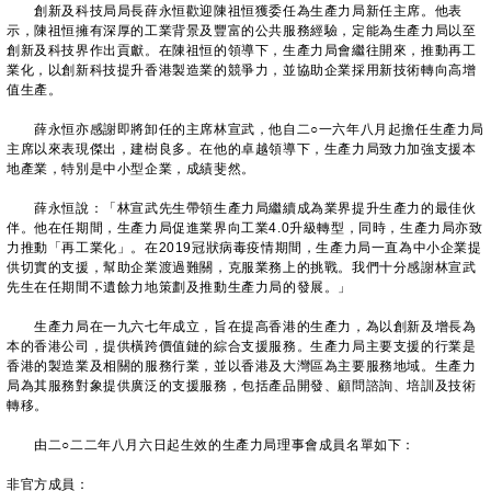
創新及科技局局長薛永恒歡迎陳祖恒獲委任為生產力局新任主席。他表
示，陳祖恒擁有深厚的工業背景及豐富的公共服務經驗，定能為生產力局以至
創新及科技界作出貢獻。在陳祖恒的領導下，生產力局會繼往開來，推動再工
業化，以創新科技提升香港製造業的競爭力，並協助企業採用新技術轉向高增
值生產。
薛永恒亦感謝即將卸任的主席林宣武，他自二○一六年八月起擔任生產力局
主席以來表現傑出，建樹良多。在他的卓越領導下，生產力局致力加強支援本
地產業，特別是中小型企業，成績斐然。
薛永恒說：「林宣武先生帶領生產力局繼續成為業界提升生產力的最佳伙
伴。他在任期間，生產力局促進業界向工業4.0升級轉型，同時，生產力局亦致
力推動「再工業化」。在2019冠狀病毒疫情期間，生產力局一直為中小企業提
供切實的支援，幫助企業渡過難關，克服業務上的挑戰。我們十分感謝林宣武
先生在任期間不遺餘力地策劃及推動生產力局的發展。」
生產力局在一九六七年成立，旨在提高香港的生產力，為以創新及增長為
本的香港公司，提供橫跨價值鏈的綜合支援服務。生產力局主要支援的行業是
香港的製造業及相關的服務行業，並以香港及大灣區為主要服務地域。生產力
局為其服務對象提供廣泛的支援服務，包括產品開發、顧問諮詢、培訓及技術
轉移。
由二○二二年八月六日起生效的生產力局理事會成員名單如下：
非官方成員：