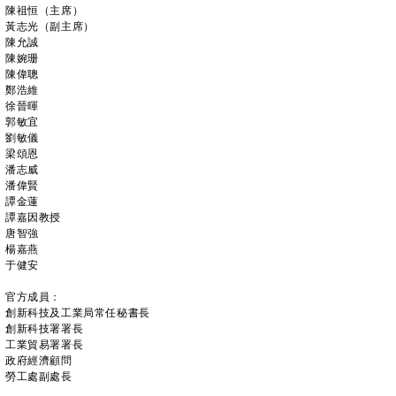
陳祖恒（主席）
黃志光（副主席）
陳允誠
陳婉珊
陳偉聰
鄭浩維
徐晉暉
郭敏宜
劉敏儀
梁頌恩
潘志威
潘偉賢
譚金蓮
譚嘉因教授
唐智強
楊嘉燕
于健安
官方成員：
創新科技及工業局常任秘書長
創新科技署署長
工業貿易署署長
政府經濟顧問
勞工處副處長