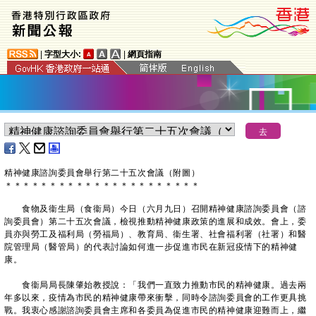
|
字型大小:
|
網頁指南
精神健康諮詢委員會舉行第二十五次會議（附圖）
＊
＊
＊
＊
＊
＊
＊
＊
＊
＊
＊
＊
＊
＊
＊
＊
＊
＊
＊
＊
＊
＊
食物及衞生局（食衞局）今日（六月九日）召開精神健康諮詢委員會（諮
詢委員會）第二十五次會議，檢視推動精神健康政策的進展和成效。會上，委
員亦與勞工及福利局（勞福局）、教育局、衞生署、社會福利署（社署）和醫
院管理局（醫管局）的代表討論如何進一步促進市民在新冠疫情下的精神健
康。
食衞局局長陳肇始教授說：「我們一直致力推動市民的精神健康。過去兩
年多以來，疫情為市民的精神健康帶來衝擊，同時令諮詢委員會的工作更具挑
戰。我衷心感謝諮詢委員會主席和各委員為促進市民的精神健康迎難而上，繼