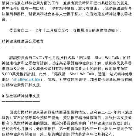
續努力推展在精神健康方面的工作，並獻出寶貴時間和提出具建設性的意見。
世界衞生組織有一句口號：『沒有精神健康，就沒有健康』，我們會繼續與各
決策局和部門、醫管局和社會各界人士攜手努力，在香港建立精神健康友善社
會。」
委員會自二○一七年十二月成立至今，各推展項目的進度簡述如下：
精神健康推廣及公眾教育
———————————
諮詢委員會自二○二○年七月起推行名為「陪我講 Shall We Talk」的精
神健康推廣和公眾教育計劃，以提高公眾對精神健康的了解，鼓勵市民及早尋
求協助及治療，以及減低公眾對有精神健康需要人士的誤解。政府每年預留
5,000萬元推行計劃。此外，「陪我講 Shall We Talk」透過一站式精神健康
網站（
shallwetalk.hk/
）、電視、社交媒體等途徑，加強提供與新冠疫情有關
的精神健康資訊和支援。
加強社區精神健康支援
——————————
因應市民精神健康受新冠疫情而受影響的情況，政府在二○二○年的《施政
報告》宣布於禁毒基金預留三億元，資助推行精神健康項目，加強社區支援並
提高市民對精神健康的關注。由諮詢委員會統籌的「精神健康項目資助計劃」
已於去年七月推出，分兩期推行。第一期資助計劃今年一月批出約一億元予70
個精神健康相關項目；第二期資助計劃的詳情將於今年七月初公布。