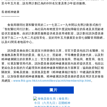
至今年五月底，該先導計劃已為約600名兒童及青少年提供服務。
長者精神健康
——————
食衞局聯同社署和醫管局於二○一七至二○一九年間以先導計劃形式推行
「智友醫社同行計劃」，為社區內有輕度至中度認知障礙症的長者及其照顧者
提供支援服務。由於計劃廣受服務提供者及使用者歡迎，該計劃在諮詢委員會
支持下自二○一九年二月起恆常化，並於同年五月擴展至全部七個醫管局聯網，
以及41間長者地區中心。
諮詢委員會由黃仁龍資深大律師擔任主席，非官方委員包括25名醫療、社
會服務及教育界別的委員、復元人士、照顧者、平等機會委員會代表，以及對
精神健康關注的非業界人士；官方委員則包括食衞局、勞福局、教育局、衞生
署、社署及醫管局代表。諮詢委員會就精神健康政策向政府提供意見，包括以
更綜合及全面的方式處理與本港精神健康有關的各方面事宜；協助政府制訂相
關政策、策略及措施；並跟進及監察《精神健康檢討報告》中建議的落實情
況，以加強香港的精神健康服務。精神健康諮詢委員會的委員名單詳見於食衞
局網頁：
www.fhb.gov.hk/cn/committees/acmh/membership.html
。
圖片