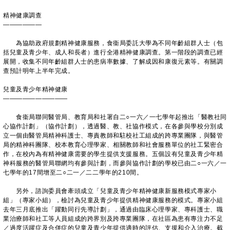
精神健康調查
——————
為協助政府規劃精神健康服務，食衞局委託大學為不同年齡組群人士（包
括兒童及青少年、成人和長者）進行全港精神健康調查。第一階段的調查已經
展開，收集不同年齡組群人士的患病率數據、了解成因和康復元素等。有關調
查預計明年上半年完成。
兒童及青少年精神健康
——————————
食衞局聯同醫管局、教育局和社署自二○一六／一七學年起推出「醫教社同
心協作計劃」（協作計劃），透過醫、教、社協作模式，在各參與學校分別成
立一個由醫管局精神科護士、專責教師和駐校社工組成的跨專業團隊，與醫管
局的精神科團隊、校本教育心理學家、相關教師和社會服務單位的社工緊密合
作，在校內為有精神健康需要的學生提供支援服務。五個設有兒童及青少年精
神科服務的醫管局聯網均有參與計劃，而參與協作計劃的學校已由二○一六／一
七學年的17間增至二○二一／二二學年的210間。
另外，諮詢委員會牽頭成立「兒童及青少年精神健康新服務模式專家小
組」（專家小組），檢討為兒童及青少年提供精神健康服務的模式。專家小組
去年三月底推出「躍動同行先導計劃」，通過由臨床心理學家、專科護士、職
業治療師和社工等人員組成的跨界別及跨專業團隊，在社區為患有專注力不足
／過度活躍症及合併症的兒童及青少年提供適時的評估、支援和介入治療。截