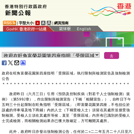
|
字型大小:
|
網頁指南
政府在旺角富榮花園第四座指明「受限區域」執行限制與檢測宣告及強制檢測
公告
＊
＊
＊
＊
＊
＊
＊
＊
＊
＊
＊
＊
＊
＊
＊
＊
＊
＊
＊
＊
＊
＊
＊
＊
＊
＊
＊
＊
＊
＊
＊
＊
＊
＊
政府昨日（六月三日）引用《預防及控制疾病（對若干人士強制檢測）規
例》（第599J章），作出限制與檢測宣告（下稱「相關宣告」），自昨日下午
五時三十分起限制在旺角指明「受限區域」（即富榮花園第四座，不包括位於
該處的停車場及地下商鋪）內的人士（下稱受檢人士）須留在其處所並接受強
制檢測。受檢人士須在其處所等候，直至「受限區域」內所有已識別的受檢人
士完成檢測，而相關檢測結果亦已獲大致確定，方可離開其處所。
此外，政府昨日亦發出強制檢測公告，任何於二○二二年五月二十八日至六