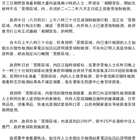
月三日期間曾身處有關大廈內超過兩小時的人士，即使在「相關宣告」開始生
效時不在「受限區域」內，亦須於二○二二年六月五日或之前接受強制檢測。
政府今日（六月四日）上午八時三十分完成強制檢測行動，並正在「受限
區域」內進行執法行動，確認「受限區域」內所有人士已接受強制檢測。政府
會另行公布正式撤銷「相關宣告」的時間。
自今日上午八時三十分起，旺角指明「受限區域」內已進行檢測的人士如
能出示陰性檢測結果電話短訊以證明接受強制檢測，可在向訂明人員提供個人
資料後，經由指定出口離開「受限區域」。
政府昨日於「受限區域」內設立臨時採樣站，並要求受檢人士在昨日晚上
十一時三十分前到採樣站接受鼻腔和咽喉合併拭子樣本採集及2019冠狀病毒檢
測。其間666名身處「受限區域」內的人士接受檢測，當中發現兩宗陽性檢測
個案和五宗檢測結果為不確定個案，衞生署衞生防護中心會安排跟進。
就指明「受限區域」內發現的陽性檢測個案，政府已向這些陽性檢測個案
人士和同住家人提供額外的食物包、尚待入院或隔離設施時的健康建議、日常
用品包、消毒用品、快速抗原測試套裝和口罩，以供有關家庭在等候跟進安排
期間使用。
此外，政府亦在「受限區域」內派員到訪200戶，當中25戶在過程中沒人
應門，政府會採取措施跟進。
政府重申會嚴肅執法。如任何人士未能出示檢測結果電話短訊以證明接受