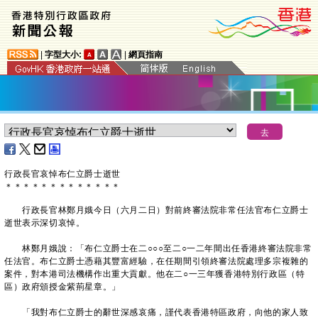
|
字型大小:
|
網頁指南
​行政長官哀悼布仁立爵士逝世
＊
＊
＊
＊
＊
＊
＊
＊
＊
＊
＊
＊
＊
行政長官林鄭月娥今日（六月二日）對前終審法院非常任法官布仁立爵士
逝世表示深切哀悼。
林鄭月娥說：「布仁立爵士在二○○○至二○一二年間出任香港終審法院非常
任法官。布仁立爵士憑藉其豐富經驗，在任期間引領終審法院處理多宗複雜的
案件，對本港司法機構作出重大貢獻。他在二○一三年獲香港特別行政區（特
區）政府頒授金紫荊星章。」
「我對布仁立爵士的辭世深感哀痛，謹代表香港特區政府，向他的家人致