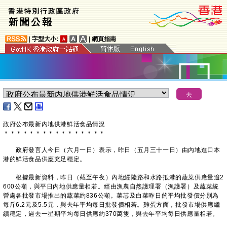
|
字型大小:
|
網頁指南
政府公布最新內地供港鮮活食品情況
＊
＊
＊
＊
＊
＊
＊
＊
＊
＊
＊
＊
＊
＊
＊
＊
政府發言人今日（六月一日）表示，昨日（五月三十一日）由內地進口本
港的鮮活食品供應充足穩定。
根據最新資料，昨日（截至午夜）內地經陸路和水路抵港的蔬菜供應量逾2
600公噸，與平日內地供應量相若。經由漁農自然護理署（漁護署）及蔬菜統
營處各批發市場推出的蔬菜約836公噸。菜芯及白菜昨日的平均批發價分別為
每斤6.2元及5.5元，與去年平均每日批發價相若。雞蛋方面，批發市場供應繼
續穩定，過去一星期平均每日供應約370萬隻，與去年平均每日供應量相若。