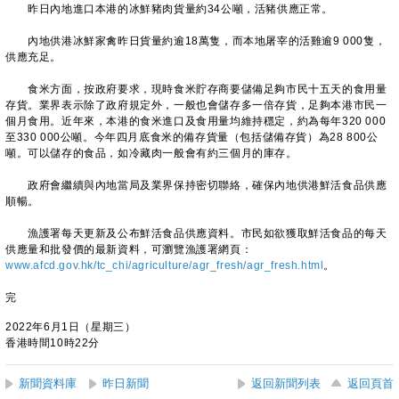
昨日內地進口本港的冰鮮豬肉貨量約34公噸，活豬供應正常。
內地供港冰鮮家禽昨日貨量約逾18萬隻，而本地屠宰的活雞逾9 000隻，
供應充足。
食米方面，按政府要求，現時食米貯存商要儲備足夠市民十五天的食用量
存貨。業界表示除了政府規定外，一般也會儲存多一倍存貨，足夠本港市民一
個月食用。近年來，本港的食米進口及食用量均維持穩定，約為每年320 000
至330 000公噸。今年四月底食米的備存貨量（包括儲備存貨）為28 800公
噸。可以儲存的食品，如冷藏肉一般會有約三個月的庫存。
政府會繼續與內地當局及業界保持密切聯絡，確保內地供港鮮活食品供應
順暢。
漁護署每天更新及公布鮮活食品供應資料。市民如欲獲取鮮活食品的每天
供應量和批發價的最新資料，可瀏覽漁護署網頁：
www.afcd.gov.hk/tc_chi/agriculture/agr_fresh/agr_fresh.html
。
完
2022年6月1日（星期三）
香港時間10時22分
新聞資料庫
昨日新聞
返回新聞列表
返回頁首