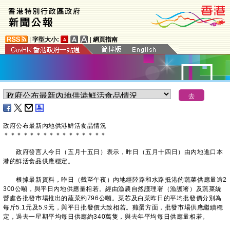
|
字型大小:
|
網頁指南
政府公布最新內地供港鮮活食品情況
＊
＊
＊
＊
＊
＊
＊
＊
＊
＊
＊
＊
＊
＊
＊
＊
政府發言人今日（五月十五日）表示，昨日（五月十四日）由內地進口本
港的鮮活食品供應穩定。
根據最新資料，昨日（截至午夜）內地經陸路和水路抵港的蔬菜供應量逾2
300公噸，與平日內地供應量相若。經由漁農自然護理署（漁護署）及蔬菜統
營處各批發市場推出的蔬菜約796公噸。菜芯及白菜昨日的平均批發價分別為
每斤5.1元及5.9元，與平日批發價大致相若。雞蛋方面，批發市場供應繼續穩
定，過去一星期平均每日供應約340萬隻，與去年平均每日供應量相若。