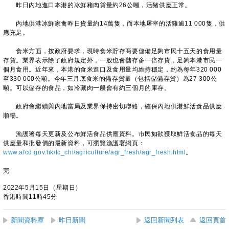
昨日內地進口本港的冰鮮豬肉貨量約26公噸，活豬供應正常。
內地供港冰鮮家禽昨日貨量約14萬隻，而本地屠宰的活雞逾11 000隻，供
應充足。
食米方面，按政府要求，現時食米貯存商要儲備足夠市民十五天的食用量
存貨。業界表示除了政府規定外，一般也會儲存多一倍存貨，足夠本港市民一
個月食用。近年來，本港的食米進口及食用量均維持穩定，約為每年320 000
至330 000公噸。今年三月底食米的備存貨量（包括儲備存貨）為27 300公
噸。可以儲存的食品，如冷藏肉一般會有約三個月的庫存。
政府會繼續與內地當局及業界保持密切聯絡，確保內地供港鮮活食品供應
順暢。
漁護署每天更新及公布鮮活食品供應資料。市民如欲獲取鮮活食品的每天
供應量和批發價的最新資料，可瀏覽漁護署網頁：
www.afcd.gov.hk/tc_chi/agriculture/agr_fresh/agr_fresh.html
。
完
2022年5月15日（星期日）
香港時間11時45分
新聞資料庫
昨日新聞
返回新聞列表
返回頁首