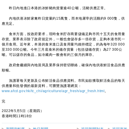
昨日內地進口本港的冰鮮豬肉貨量逾40公噸，活豬供應正常。
內地供港冰鮮家禽昨日貨量約15萬隻，而本地屠宰的活雞約9 000隻，供
應充足。
食米方面，按政府要求，現時食米貯存商要儲備足夠市民十五天的食用量
存貨。業界表示除了政府規定外，一般也會儲存多一倍存貨，足夠本港市民一
個月食用。近年來，本港的食米進口及食用量均維持穩定，約為每年320 000
至330 000公噸。今年三月底食米的備存貨量（包括儲備存貨）為27 300公
噸。可以儲存的食品，如冷藏肉一般會有約三個月的庫存。
政府會繼續與內地當局及業界保持密切聯絡，確保內地供港鮮活食品供應
順暢。
漁護署每天更新及公布鮮活食品供應資料。市民如欲獲取鮮活食品的每天
供應量和批發價的最新資料，可瀏覽漁護署網頁：
www.afcd.gov.hk/tc_chi/agriculture/agr_fresh/agr_fresh.html
。
完
2022年5月5日（星期四）
香港時間11時18分