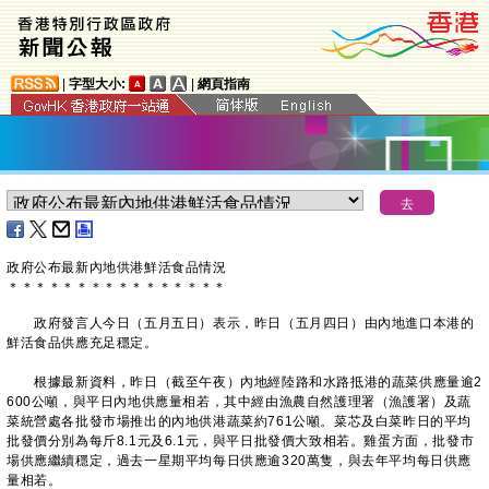
|
字型大小:
|
網頁指南
政府公布最新內地供港鮮活食品情況
＊
＊
＊
＊
＊
＊
＊
＊
＊
＊
＊
＊
＊
＊
＊
＊
政府發言人今日（五月五日）表示，昨日（五月四日）由內地進口本港的
鮮活食品供應充足穩定。
根據最新資料，昨日（截至午夜）內地經陸路和水路抵港的蔬菜供應量逾2
600公噸，與平日內地供應量相若，其中經由漁農自然護理署（漁護署）及蔬
菜統營處各批發市場推出的內地供港蔬菜約761公噸。菜芯及白菜昨日的平均
批發價分別為每斤8.1元及6.1元，與平日批發價大致相若。雞蛋方面，批發市
場供應繼續穩定，過去一星期平均每日供應逾320萬隻，與去年平均每日供應
量相若。