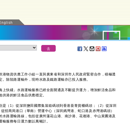
港物資供應工作小組一直與廣東省和深圳市人民政府緊密合作，積極透
定。除陸路運輸外，現時水路及鐵路運輸亦已投入服務。
上快綫」水路運輸服務已經全面開通及不斷提升運力，增加鮮活食品和
地供港的鮮活食品供應穩定。
是（1）從深圳鹽田國際集裝箱碼頭到香港葵青貨櫃碼頭；（2）從深圳
）從招商局港口（華南）營運中心（深圳媽灣港、蛇口港及赤灣港碼頭）
的水路運輸路線，包括從廣州蓮花山港、南沙港、花都港、中山黃圃港及
運輸服務每日運力數以萬噸計。