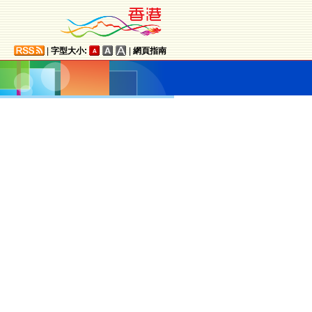
|
字型大小:
|
網頁指南