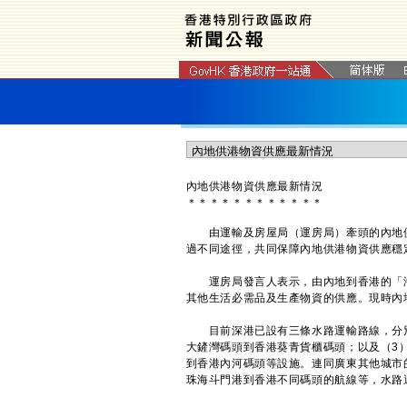
內地供港物資供應最新情況
＊
＊
＊
＊
＊
＊
＊
＊
＊
＊
＊
＊
由運輸及房屋局（運房局）牽頭的內地供
過不同途徑，共同保障內地供港物資供應穩
運房局發言人表示，由內地到香港的「海
其他生活必需品及生產物資的供應。現時內
目前深港已設有三條水路運輸路線，分別
大鏟灣碼頭到香港葵青貨櫃碼頭；以及（3
到香港內河碼頭等設施。連同廣東其他城市
珠海斗門港到香港不同碼頭的航線等，水路