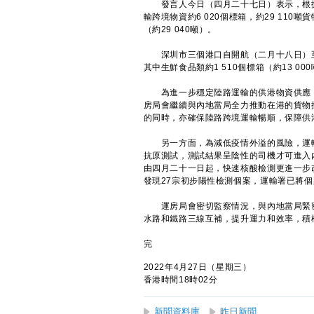
發言人今日（四月二十七日）表示，根據
輸跨境物資約6 020個標箱，約29 110
（約29 040噸）。
深圳市三個港口自開航（二月十八日）至昨日為
其中生鮮食品類約1 510個標箱（約13 000
為進一步穩定陸路運輸的供港物資供應，
房局會繼續與內地當局全力推動在港的貨物
的同時，亦確保陸路跨境運輸暢順，保障供
另一方面，為減低疫情外溢的風險，運輸
抗原測試，測試結果呈陰性的司機才可進入
由四月二十一日起，快速核酸檢測更進一步改
發現27宗初步陽性檢測個案，運輸署已將
運房局會密切監察情況，與內地當局緊密
水路和鐵路三線互補，提升運力和效率，積
完
2022年4月27日（星期三）
香港時間18時02分
新聞資料庫
昨日新聞