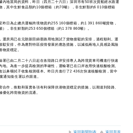
內地當局的資料，昨日（四月二十六日）深圳市有50班次貨船經水路運
噸貨物，其中生鮮食品類約10個標箱（約70噸），非生鮮類約6 010個標箱
止總共運輸跨境物資約255 160個標箱，約1 391 860噸貨物，
噸），非生鮮類約253 650個標箱（約1 378 860噸）。
運房局已在元朗新田錦壆路用地測試了貨物接駁的安排，過程順利。運
接駁安排，作為應對特區疫情發展的應急措施，以減低兩地人員感染風險
港物資穩定。
署已由二月二十八日起在各陸路口岸安排專人為跨境貨車司機進行快速
內地。為進一步提高檢測的準確性，運輸署已在口岸改用快速核酸檢測。
以鼻咽拭子收集檢測樣本。昨日共進行了2 436次快速核酸檢測，當中
個案通知衞生署以作跟進。
合作，推動和落實各項有利保障供港物資穩定的措施，以期達到陸路、
極優化跨境物資的流通。
返回新聞列表
返回頁首