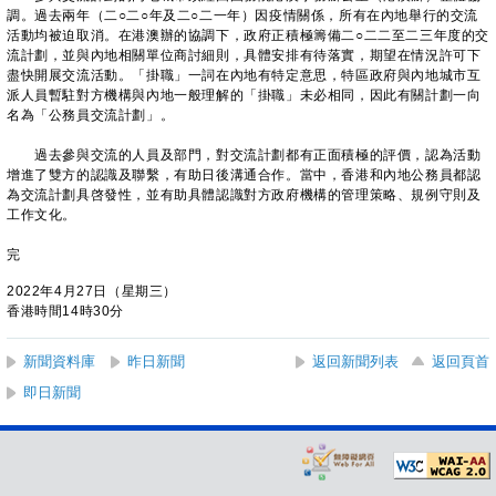
調。過去兩年（二○二○年及二○二一年）因疫情關係，所有在內地舉行的交流
活動均被迫取消。在港澳辦的協調下，政府正積極籌備二○二二至二三年度的交
流計劃，並與內地相關單位商討細則，具體安排有待落實，期望在情況許可下
盡快開展交流活動。「掛職」一詞在內地有特定意思，特區政府與內地城市互
派人員暫駐對方機構與內地一般理解的「掛職」未必相同，因此有關計劃一向
名為「公務員交流計劃」。
過去參與交流的人員及部門，對交流計劃都有正面積極的評價，認為活動
增進了雙方的認識及聯繫，有助日後溝通合作。當中，香港和內地公務員都認
為交流計劃具啓發性，並有助具體認識對方政府機構的管理策略、規例守則及
工作文化。
完
2022年4月27日（星期三）
香港時間14時30分
新聞資料庫
昨日新聞
返回新聞列表
返回頁首
即日新聞