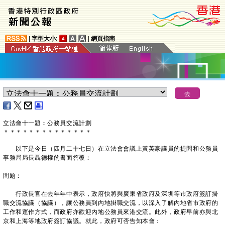
|
字型大小:
|
網頁指南
立法會十一題︰公務員交流計劃
＊
＊
＊
＊
＊
＊
＊
＊
＊
＊
＊
＊
＊
＊
以下是今日（四月二十七日）在立法會會議上黃英豪議員的提問和公務員
事務局局長聶德權的書面答覆︰
問題︰
行政長官在去年年中表示，政府快將與廣東省政府及深圳等市政府簽訂掛
職交流協議（協議），讓公務員到內地掛職交流，以深入了解內地省市政府的
工作和運作方式，而政府亦歡迎內地公務員來港交流。此外，政府早前亦與北
京和上海等地政府簽訂協議。就此，政府可否告知本會：