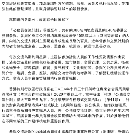
交流經驗和專業知識，加深認識對方的體制、法規、政策及執行情況等，並加
強彼此的聯繫溝通，且親身體驗暫駐城市的最新發展。
就問題的各部分，政府綜合回覆如下：
「公務員交流計劃」舉辦至今，共有約380名內地官員及約140名香港公
務員參與。參與的香港公務員均屬總薪級表第45點或以上（或同等薪級）的人
員。內地的交流人員則主要屬處長或副處長級的官員。近年曾參加交流計劃的
內地省市包括北京市、上海市、重慶市、杭州市、武漢市及長沙市。
每次交流為期約四星期，主題按參加計劃人員的工作性質及需要作出安
排，過去曾涵蓋的範疇包括基建發展、城市規劃、交通管理、公共房屋、衞生
和食物安全、環境保護、商貿、資訊科技、文化藝術等。參與的公務員可透過
簡介會、培訓、會議、座談、經驗交流會和實地考察等，了解暫駐機構的運作
方式。交流人員不會在暫駐機構行使實質職權。
香港特別行政區行政長官在二○二○年十月三十日與時任廣東省省長馬興瑞
簽署落實《粵港合作框架協議》2020年重點工作，當中提出「推進『公務員交
流計劃』擴大至珠三角九市，並持續舉辦各種形式交流活動」（第41項）。計
劃的對象為總薪級表第45點或以上（或同等薪級）的公務員，包括政務職系、
行政主任職系和各專業職系人員。將「公務員交流計劃」擴大至包括內地大灣
區城市，可讓香港公務員有機會較深度體驗大灣區城市的發展，對於推動他們
在不同領域的工作發揮積極和重要的作用。
參與交流計劃的內地城市須經由國務院港澳事務辦公室（港澳辦）整體協