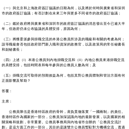
（一）與北京和上海政府簽訂協議的日期為何，以及將於何時與廣東省和深圳
市的政府簽訂協議；有否計劃在未來三年與更多不同省市的政府簽訂協議；
（二）鑑於政府將與廣東省和深圳市的政府簽訂協議的消息發出至今已逾大半
年，但政府仍未公布協議的具體安排，原因為何；
（三）將獲委派參與掛職交流的本港公務員所涉及的職級和有關的考慮為何；
該等職級會否包括政府部門新入職和資深的政務官，以及政策局的常任秘書長
和副秘書長；
（四）上述（i）本港公務員到內地掛職交流和（ii）內地公務員來港掛職交流
的具體安排，包括時間表和每年參與的公務員人數為何；及
（五）掛職交流可取得的預期效益為何，包括其對公務員體制和管治方面有何
正面影響及幫助？
答覆：
主席：
公務員隊伍是香港特區政府的骨幹，肩負貫徹落實「一國兩制」的責任。
香港特區作為國家的一部分，公務員加深認識內地的最新發展，以及國家的相
關策略和規劃，非常重要。公務員事務局與內地省市合辦的「公務員交流計
劃」是這方面工作的一部分，其目的是讓雙方公務員暫駐對方機構交流，透過