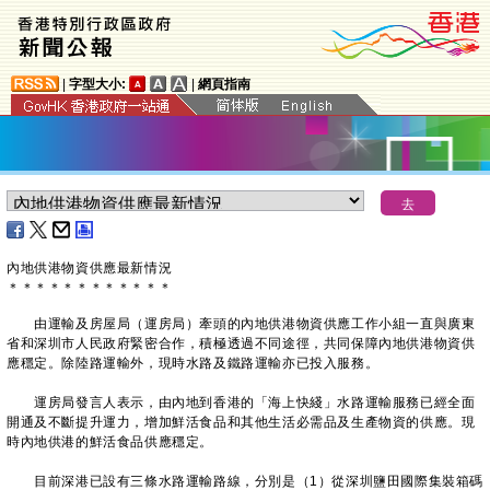
|
字型大小:
|
網頁指南
內地供港物資供應最新情況
＊
＊
＊
＊
＊
＊
＊
＊
＊
＊
＊
＊
由運輸及房屋局（運房局）牽頭的內地供港物資供應工作小組一直與廣東
省和深圳市人民政府緊密合作，積極透過不同途徑，共同保障內地供港物資供
應穩定。除陸路運輸外，現時水路及鐵路運輸亦已投入服務。
運房局發言人表示，由內地到香港的「海上快綫」水路運輸服務已經全面
開通及不斷提升運力，增加鮮活食品和其他生活必需品及生產物資的供應。現
時內地供港的鮮活食品供應穩定。
目前深港已設有三條水路運輸路線，分別是（1）從深圳鹽田國際集裝箱碼