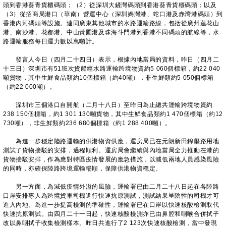
頭到香港葵青貨櫃碼頭；（2）從深圳大鏟灣碼頭到香港葵青貨櫃碼頭；以及
（3）從招商局港口（華南）營運中心（深圳媽灣港、蛇口港及赤灣港碼頭）到
香港內河碼頭等設施。連同廣東其他城市的水路運輸路線，包括從廣州蓮花山
港、南沙港、花都港、中山黃圃港及珠海斗門港到香港不同碼頭的航線等，水
路運輸服務每日運力數以萬噸計。
發言人今日（四月二十四日）表示，根據內地當局的資料，昨日（四月二
十三日）深圳市有51班次貨船經水路運輸跨境物資約5 060個標箱，約22 040
噸貨物，其中生鮮食品類約10個標箱（約40噸），非生鮮類約5 050個標箱
（約22 000噸）。
深圳市三個港口自開航（二月十八日）至昨日為止總共運輸跨境物資約
238 150個標箱，約1 301 130噸貨物，其中生鮮食品類約1 470個標箱（約12
730噸），非生鮮類約236 680個標箱（約1 288 400噸）。
為進一步穩定陸路運輸的供港物資供應，運房局已在元朗新田錦壆路用地
測試了貨物接駁的安排，過程順利。運房局會繼續與內地當局全力推動在港的
貨物接駁安排，作為應對特區疫情發展的應急措施，以減低兩地人員感染風險
的同時，亦確保陸路跨境運輸暢順，保障供港物資穩定。
另一方面，為減低疫情外溢的風險，運輸署已由二月二十八日起在各陸路
口岸安排專人為跨境貨車司機進行快速抗原測試，測試結果呈陰性的司機才可
進入內地。為進一步提高檢測的準確性，運輸署已在口岸以快速核酸檢測取代
快速抗原測試。由四月二十一日起，快速核酸檢測亦已由鼻腔和咽喉合併拭子
改以鼻咽拭子收集檢測樣本。昨日共進行了2 123次快速核酸檢測，當中發現