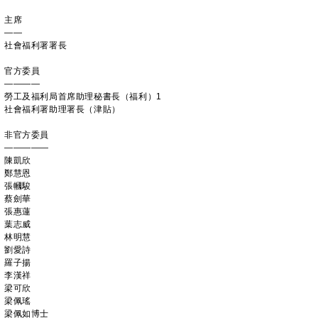
主席
——
社會福利署署長
官方委員
————
勞工及福利局首席助理秘書長（福利）1
社會福利署助理署長（津貼）
非官方委員
—————
陳凱欣
鄭慧恩
張幗駿
蔡劍華
張惠蓮
葉志威
林明慧
劉愛詩
羅子揚
李漢祥
梁可欣
梁佩瑤
梁佩如博士