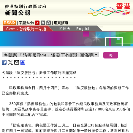
|
字型大小:
|
網頁指南
​各階段「防疫服務包」派發工作順利圓滿完成
＊
＊
＊
＊
＊
＊
＊
＊
＊
＊
＊
＊
＊
＊
＊
＊
＊
＊
＊
＊
民政事務局今日（四月十四日）宣布，「防疫服務包」各階段的派發工作
已全部順利完成。
350萬個「防疫服務包」的包裝和派發工作經民政事務局及民政事務總署
統籌、18區民政事務專員主導，並在公務員團隊和超過17 000名來自350多個
不同團體的義工配合下完成。
「防疫服務包」的包裝工作於三月三十日在全港133個服務站展開，按計
劃在四月一日完成。政府隨即於四月二日開始第一階段派發工作，透過民政系