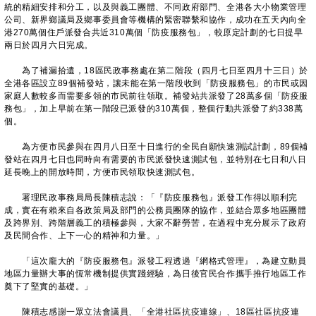
統的精細安排和分工，以及與義工團體、不同政府部門、全港各大小物業管理
公司、新界鄉議局及鄉事委員會等機構的緊密聯繫和協作，成功在五天內向全
港270萬個住戶派發合共近310萬個「防疫服務包」，較原定計劃的七日提早
兩日於四月六日完成。
為了補漏拾遺，18區民政事務處在第二階段（四月七日至四月十三日）於
全港各區設立89個補發站，讓未能在第一階段收到「防疫服務包」的市民或因
家庭人數較多而需要多領的市民前往領取。補發站共派發了28萬多個「防疫服
務包」，加上早前在第一階段已派發的310萬個，整個行動共派發了約338萬
個。
為方便市民參與在四月八日至十日進行的全民自願快速測試計劃，89個補
發站在四月七日也同時向有需要的市民派發快速測試包，並特別在七日和八日
延長晚上的開放時間，方便市民領取快速測試包。
署理民政事務局局長陳積志說：「『防疫服務包』派發工作得以順利完
成，實在有賴來自各政策局及部門的公務員團隊的協作，並結合眾多地區團體
及跨界別、跨階層義工的積極參與，大家不辭勞苦，在過程中充分展示了政府
及民間合作、上下一心的精神和力量。」
「這次龐大的『防疫服務包』派發工程透過『網格式管理』，為建立動員
地區力量辦大事的恆常機制提供實踐經驗，為日後官民合作攜手推行地區工作
奠下了堅實的基礎。」
陳積志感謝一眾立法會議員、「全港社區抗疫連線」、18區社區抗疫連