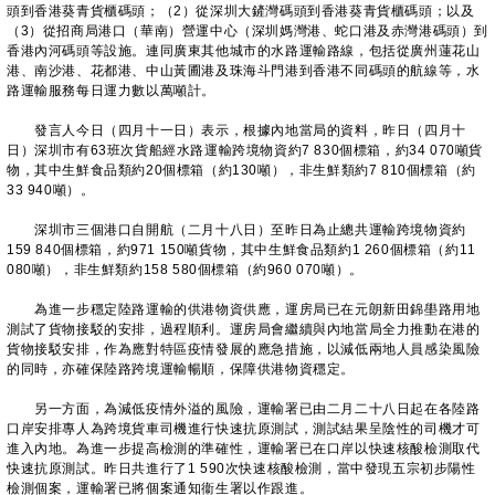
頭到香港葵青貨櫃碼頭；（2）從深圳大鏟灣碼頭到香港葵青貨櫃碼頭；以及
（3）從招商局港口（華南）營運中心（深圳媽灣港、蛇口港及赤灣港碼頭）到
香港內河碼頭等設施。連同廣東其他城市的水路運輸路線，包括從廣州蓮花山
港、南沙港、花都港、中山黃圃港及珠海斗門港到香港不同碼頭的航線等，水
路運輸服務每日運力數以萬噸計。
發言人今日（四月十一日）表示，根據內地當局的資料，昨日（四月十
日）深圳市有63班次貨船經水路運輸跨境物資約7 830個標箱，約34 070噸貨
物，其中生鮮食品類約20個標箱（約130噸），非生鮮類約7 810個標箱（約
33 940噸）。
深圳市三個港口自開航（二月十八日）至昨日為止總共運輸跨境物資約
159 840個標箱，約971 150噸貨物，其中生鮮食品類約1 260個標箱（約11
080噸），非生鮮類約158 580個標箱（約960 070噸）。
為進一步穩定陸路運輸的供港物資供應，運房局已在元朗新田錦壆路用地
測試了貨物接駁的安排，過程順利。運房局會繼續與內地當局全力推動在港的
貨物接駁安排，作為應對特區疫情發展的應急措施，以減低兩地人員感染風險
的同時，亦確保陸路跨境運輸暢順，保障供港物資穩定。
另一方面，為減低疫情外溢的風險，運輸署已由二月二十八日起在各陸路
口岸安排專人為跨境貨車司機進行快速抗原測試，測試結果呈陰性的司機才可
進入內地。為進一步提高檢測的準確性，運輸署已在口岸以快速核酸檢測取代
快速抗原測試。昨日共進行了1 590次快速核酸檢測，當中發現五宗初步陽性
檢測個案，運輸署已將個案通知衞生署以作跟進。