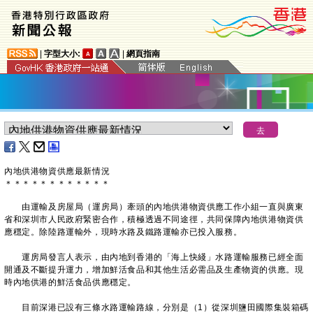
|
字型大小:
|
網頁指南
內地供港物資供應最新情況
＊
＊
＊
＊
＊
＊
＊
＊
＊
＊
＊
＊
由運輸及房屋局（運房局）牽頭的內地供港物資供應工作小組一直與廣東
省和深圳市人民政府緊密合作，積極透過不同途徑，共同保障內地供港物資供
應穩定。除陸路運輸外，現時水路及鐵路運輸亦已投入服務。
運房局發言人表示，由內地到香港的「海上快綫」水路運輸服務已經全面
開通及不斷提升運力，增加鮮活食品和其他生活必需品及生產物資的供應。現
時內地供港的鮮活食品供應穩定。
目前深港已設有三條水路運輸路線，分別是（1）從深圳鹽田國際集裝箱碼