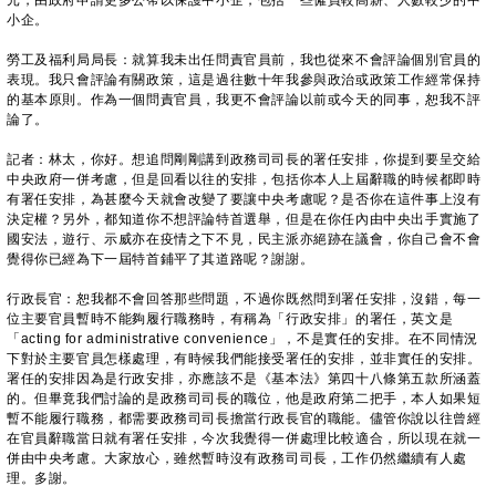
元，由政府申請更多公帑以保護中小企，包括一些僱員較高薪、人數較少的中
小企。
勞工及福利局局長：就算我未出任問責官員前，我也從來不會評論個別官員的
表現。我只會評論有關政策，這是過往數十年我參與政治或政策工作經常保持
的基本原則。作為一個問責官員，我更不會評論以前或今天的同事，恕我不評
論了。
記者：林太，你好。想追問剛剛講到政務司司長的署任安排，你提到要呈交給
中央政府一併考慮，但是回看以往的安排，包括你本人上屆辭職的時候都即時
有署任安排，為甚麼今天就會改變了要讓中央考慮呢？是否你在這件事上沒有
決定權？另外，都知道你不想評論特首選舉，但是在你任內由中央出手實施了
國安法，遊行、示威亦在疫情之下不見，民主派亦絕跡在議會，你自己會不會
覺得你已經為下一屆特首鋪平了其道路呢？謝謝。
行政長官：恕我都不會回答那些問題，不過你既然問到署任安排，沒錯，每一
位主要官員暫時不能夠履行職務時，有稱為「行政安排」的署任，英文是
「acting for administrative convenience」，不是實任的安排。在不同情況
下對於主要官員怎樣處理，有時候我們能接受署任的安排，並非實任的安排。
署任的安排因為是行政安排，亦應該不是《基本法》第四十八條第五款所涵蓋
的。但畢竟我們討論的是政務司司長的職位，他是政府第二把手，本人如果短
暫不能履行職務，都需要政務司司長擔當行政長官的職能。儘管你說以往曾經
在官員辭職當日就有署任安排，今次我覺得一併處理比較適合，所以現在就一
併由中央考慮。大家放心，雖然暫時沒有政務司司長，工作仍然繼續有人處
理。多謝。