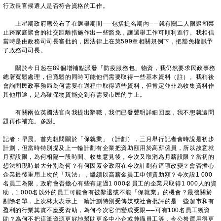
行政長官候選人是否符合資格的工作。
上星期政府應公布了在選舉期間
──
包括提名期內
──
就有關二人限聚和禁
止跨家庭聚會的社交距離措施作出一些豁免，讓選舉工作可順利進行。我相信
當時是由政務司司長審批的，因法律上在第599章相關規例下，把豁免權賦予
了政務司司長。
關於今日起在89個增補點派發「防疫服務包」物資，我仍然要求民政事務
總署寬鬆處理，但寬鬆的同時可能他們需要取得一些基本資料（註）。我稍後
會詢問民政事務局為何需要在過程中取得這些資料，但肯定並非為收集資料作
其他用途，是為確保物資能交到有需要市民的手上。
有關兩位英國法官向我提出辭職，我們已發聲明詳細回應，我不想就這問
題再作補充。多謝。
記者：早晨。首先想問關於「保就業」（計劃），三月舉行記者會時說是初步
計劃，但當時特別提及上一輪計劃有企業把資助額用於高薪僱員，所以故意就
月薪設限，為何相隔一段時間、收集意見後，今次又取消為月薪設限？當初的
想法和現時最大分別為何？有何因素令政府在今次計劃有這項改變？會否擔心
企業最後重用上次的「玩法」，繼續以高薪金員工申領資助額？今次設1 000
名員工為限，政府會否擔心有些有超過1 000名員工的企業只取得1 000人的資
助，1 000名以外的員工可能會有被辭退或不能「保就業」的機會？最後關於
剔除名單，上次林太表示上一輪計劃特別受傳媒或社會批評的是一些超市和有
盈利的行業其實不應受資助，為何今次它們變成受限
──
可有100名員工獲資
助？為何不把這筆資源更好地幫助更多中小企或兼職員工等，令公帑運用得更