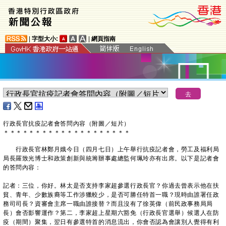
|
字型大小:
|
網頁指南
行政長官抗疫記者會答問內容（附圖／短片）
＊
＊
＊
＊
＊
＊
＊
＊
＊
＊
＊
＊
＊
＊
＊
＊
＊
＊
＊
＊
行政長官林鄭月娥今日（四月七日）上午舉行抗疫記者會，勞工及福利局
局長羅致光博士和政策創新與統籌辦事處總監何珮玲亦有出席。以下是記者會
的答問內容：
記者：三位，你好。林太是否支持李家超參選行政長官？你過去曾表示他在扶
貧、青年、少數族裔等工作涉獵較少，是否可勝任特首一職？現時由誰署任政
務司司長？資審會主席一職由誰接替？而且沒有了徐英偉（前民政事務局局
長）會否影響運作？第二，李家超上星期六豁免（行政長官選舉）候選人在防
疫（期間）聚集，翌日有參選特首的消息流出，你會否認為會讓別人覺得有利