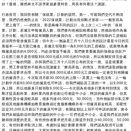
好？最後，雖然林太不談李家超參選特首，局長有何看法？謝謝。
行政長官：我回答有關「保就業」計劃的提問。第一，可能我們交代不夠清
楚，我們仍然會防止在「2022保就業」計劃出現你剛才形容
──
一般形容為
「肥上瘦下」
──
的情況。那是兩種不同的設計，在上次二○二○年的「保就
業」計劃，若僱主申報僱員人數，我們會向他補貼相應金額，然後由他作為僱
主作分配，他只須承諾有關數目的僱員仍在，但我們沒規限所領取的工資補貼
必須用作發放僱員工資；但今次
──
無論是三月十八日公布的設計還是今日的完
善版本
──
這方面已修改，若僱主領取劃一為8,000元的工資補貼，或新增為兼
職僱員提供的4,000元，均必須發放予僱員，我們會查看僱員的強積金供款戶
口在那三個月是否領取到8,000元或4,000元的5%供款，所以有關安排完全處
理了上一輪的問題，亦與我們在三月十八日所公布的完全一致。這是很重要
的，勞工界很堅持不能再出現讓僱主「舞高弄低」的情況，而我們汲取經驗後
亦認為這要求合理，所以今次的8,000元或4,000元工資補貼一定會交到有關僱
主的僱員手上。今次取消月薪30,000元的上限
──
其實上一輪也沒有，上一輪
計劃中月薪80,000元的僱員也可申請，但我們補貼其工資的一半，以9,000元
為上限，所以他最多只能領取9,000元
──
今次因為有很多行業有特別情況，我
剛才提及創科業，創科業內很多初創公司都是中小企，聘請的僱員不多，但其
業務性質令僱員較高薪，很多均達40,000元、50,000元；另外例如部分私立學
校或其他服務機構如教育服務或社會服務機構亦有一些僱員薪金較高，若硬性
設定30,000元月薪以下的僱員可申請，有關金額以上則不可申請的規限，會令
我們未能協助這些我們想協助的中小企
──
它們也是中小企。這是我們在諮詢時
聽得很清楚的意見。有些持份者要求把月薪上限提升到至少40,000元、50,000
元，有些則要求取消上限。考慮到這個計劃要更簡單，我們認為取消可以接
受。這種做法很慣常，大家知道每年《財政預算案》都會減稅，無論你薪金多