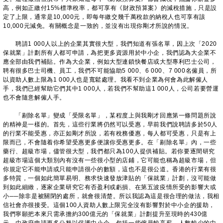
高，例如正繳付15%標準稅率，都可享有《財政預算案》的減稅措施，只是設
定了上限，通常是10,000元，即每年繳交幾千萬稅款的納稅人也可享有該
10,000元減免。有關概念是一致的，並沒有出現你剛才所說的情況。
聘請1 000人以上的企業其實很大型，我們知道有張名單，因上次「2020
保就業」計劃所有人都可申請，為把更多資源用於中小企，我們認為大企業不
應全部由我們補貼。作為大企業，例如大型連鎖快餐店或大型專利巴士公司，
聘有很多巴士司機、員工，我們不可能協助5 000、6 000、7 000名僱員，所
以資助人數上限為1 000人也是寬鬆處理。我看不到企業為何會為此解僱人
手，我們已經幫助它們其中1 000人，若我們不幫助這1 000人，公司若要營運
也不會隨意解僱人手。
「剔除名單」變成「受限名單」，某程度上與我剛才回應第一條問題所說
的精神是一樣的。首先，這些行業將仍然可以受惠，早前我們說聘請多於50人
的行業不能受惠，亦正如剛才所說，若有稅務優惠，每人都可受惠，只是有上
限而已，不會隨着你希望受惠更多便讓你受惠更多。在「剔除名單」內，一些
藥行、超級市場，儘管很大型，我們都只為100人提供補貼。若你要逐間研究
超級市場這個大類別內有沒有一些很小型的店鋪，它可能也稱為超級市場，但
你規定它不能申請或只能申請很小的數額，這也不是很公道。香港的行業有很
多特質，一個如此簡單易明、務求快速發放津貼的「保就業」計劃，沒可能做
到如此細緻，逐家企業研究它有否盈利或虧損、在第五波疫情所受的影響大或
小
──
除非是被關閉的處所，就會很清楚。所以我認為這是很合理的做法，我相
信社會亦很接受。這個100人資助人數上限完全沒有影響對於中小企的援助，
我們寧願把本來只需承擔約300億元的「保就業」計劃提升至現時的430億