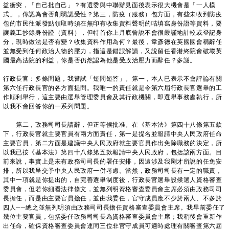
益衝突，「自己批自己」？有選委與中聯辦見面後表示很大機會是「一人模
式」，你認為會否削弱認受性？第三，防疫（服務）包方面，有些未收到防疫
包的市民往派發點領取時須在無印有收集資料聲明的咭填寫身份證等資料，要
讓義工抄錄身份證（資料），但特首你上月底曾說不會很嚴謹地計較或登記身
分，現時做法是否有變？收集資料作用為何？最後，韋彥德在英國國會稱辭任
並無受到任何政治人物的壓力，指這是錯誤解讀，又說留任香港終院會破壞英
國最高法院的利益，你是否仍然認為他是受政治壓力而辭任？多謝。
行政長官：多條問題，我嘗試「短問短答」。第一，本人已表示不會評論有關
第六任行政長官的各方面提問。我唯一的責任就是令第六屆行政長官選舉的工
作順利舉行，這主要由選舉管理委員會及其行政機關，即選舉事務處執行，所
以我不會回答你的一系列問題。
第二，政務司司長請辭，但正等候批准。在《基本法》第四十八條第五款
下，行政長官就主要官員有兩方面責任，第一是提名並報請中央人民政府任命
主要官員，第二方面是建議中央人民政府就主要官員作出免除職務的決定，所
以我已按《基本法》第四十八條第五款報請中央人民政府，包括該兩方面。目
前來說，事實上是未有政務司司長的署任安排，因這涉及我剛才所說的任免安
排，所以我呈交予中央人民政府一併考慮。當然，政務司司長有一定的職責，
其中一項就是你提出的，自完善選舉制度後，行政長官選舉設候選人資格審查
委員會，但若你細看法律條文，並無列明資格審查委員會主席必須由政務司司
長擔任，而是由主要官員擔任，並由我委任，官守成員應不少於兩人、不多於
四人
──
總之並無列明須由政務司司長擔任資格審查委員會主席。我早前委任了
幾位主要官員，包括委任政務司司長為資格審查委員會主席；我稍後會重新作
出任命，確保資格審查委員會連同三位非官守成員可適時處理有關審查第六屆