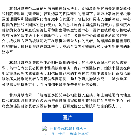
林鄭月娥在勞工及福利局局長羅致光博士、食物及衞生局局長陳肇始教授
和醫院管理局（醫管局）行政總裁高拔陞醫生的陪同下，聽取社署署長梁松泰
及護理團隊和醫療團隊代表介紹中心的運作，包括安排長者入住的流程、中心
提供的服務和各團隊的協作安排。她欣悉社署自本周起實施新安排，讓有院友
確診的安老院可直接聯絡社署和衞生署衞生防護中心，經評估後將症狀輕微或
沒有病徵的院友送往不同暫託中心；同時，各暫託中心會繼續通過醫管局轉
介，接收局方評估後確認為正在康復並適合入住的長者。她感謝各機構響應政
府的呼籲，積極參與營運暫託中心，並結合安老和醫療服務，提升對長者的服
務水平。
林鄭月娥亦參觀暫託中心明日啟用的部分，知悉浸大會派出中醫師醫療
隊，為中心內的長者提供中醫藥診療服務，實行中西醫協作。她說中醫藥在內
地治療新冠患者成效顯著，相信日前迎來的中央援港抗疫中醫專家組會就治療
確診病人特別是長者方面提供務實意見，助力政府貫徹減少死亡、減少重症、
減少感染的抗疫方針，同時加強中醫藥在香港的長遠發展。
林鄭月娥表示：「隨着更多暫託中心相繼投入服務，加上由社署向內地直
接和在本地聘用共數百名合約照顧員陸續完成培訓並獲派駐到各暫託中心，政
府會加強對確診長者的照顧和治療，從而減輕公立醫院和院舍的壓力。」
圖片