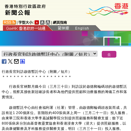
|
字型大小:
|
網頁指南
​行政長官到訪啟德暫託中心（附圖／短片）
＊
＊
＊
＊
＊
＊
＊
＊
＊
＊
＊
＊
＊
＊
＊
＊
＊
＊
＊
行政長官林鄭月娥今日（三月三十日）到訪設於啟德郵輪碼頭的啟德暫託
中心，視察其接收新冠確診長者和為他們提供照顧和治療服務的籌備工作和落
實情況。
啟德暫託中心由社會福利署（社署）管理，由啟德郵輪碼頭改裝而成，共
設有近1 200個床位。首階段約400張病床上周一（三月二十一日）投入服務，
由東華三院和香港大學李嘉誠醫學院分別提供照顧服務和醫療支援；餘下近
800張病床分別由基督教靈實協會和香港浸會大學（浸大）提供照顧服務，以
及由康健醫療及牙科服務提供醫療支援，明日（三月三十一日）投入服務。