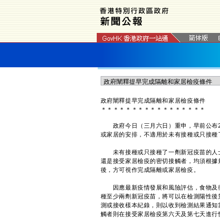
政府闡釋提早完成隔離和家居檢疫條件
＊
＊
＊
＊
＊
＊
＊
＊
＊
＊
＊
＊
＊
＊
＊
＊
＊
政府今日（三月六日）重申，早前公布20
或家居的安排，不適用於未有接種或只接種
未有接種或只接種了一劑新冠疫苗的人士
還是接受家居檢疫的密切接觸者，均須根據
後，方可視作完成隔離或家居檢疫。
因應最新疫情發展和風險評估，食物及衞
種至少兩劑新冠疫苗，將可以在檢測陽性後
測或接收樣本紀錄，則以收到檢測結果通知
觸者則在接受家居檢疫第六天及第七天進行