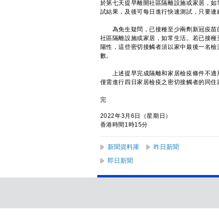
於第七天提早離開社區隔離設施或家居，如
試結果，及後可每日進行快速測試，只要連
為免生疑問，已接種至少兩劑新冠疫苗的
社區隔離設施或家居，如常生活。若已接種
陽性，這些密切接觸者須以家中最後一名檢
數。
上述提早完成隔離和家居檢疫條件不適用
僅需進行四日家居檢疫之密切接觸者的同住
完
2022年3月6日（星期日）
香港時間1時15分
新聞資料庫
昨日新聞
即日新聞