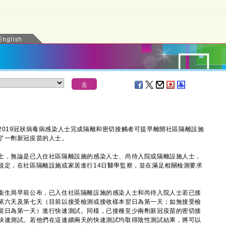
19冠狀病毒病感染人士完成隔離和密切接觸者可提早離開社區隔離設施
了一劑新冠疫苗的人士。
，無論是已入住社區隔離設施的感染人士、尚待入院或隔離設施人士，
規定，在社區隔離設施或家居進行14日醫學監察，並在滿足相關檢測要求
生局早前公布，已入住社區隔離設施的感染人士和尚待入院人士若已接
第六天及第七天（目前以接受檢測或接收樣本翌日為第一天；如無接受檢
當日為第一天）進行快速測試。同樣，已接種至少兩劑新冠疫苗的密切接
快速測試。若他們在這連續兩天的快速測試均取得陰性測試結果，將可以