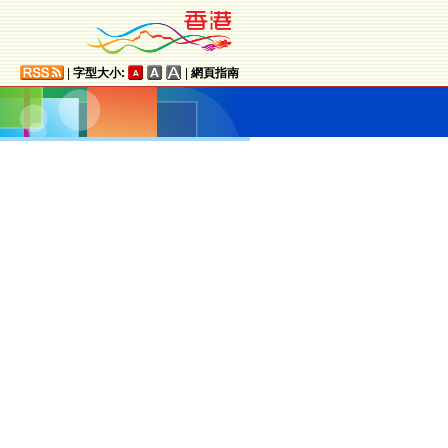
|
字型大小:
|
網頁指南