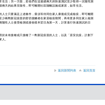
常生活；另一方面，若他們在這連續兩天的快速測試至少取得一次陽性測
續兩天的結果呈陰性，即可離開社區隔離設施或家居，如常生活。
人士只要滿足上述條件，毋須等待同住家人康復或完成檢疫，即可離開
至少兩劑新冠疫苗的密切接觸者在家居檢疫期間，再有更多同住家人檢測
測陽性人士接受檢測或接收樣本翌日為第一天，計算進行快速測試的日
於未有接種或只接種了一劑新冠疫苗的人士，以及「居安抗疫」計劃下
家人。
返回新聞列表
返回頁首