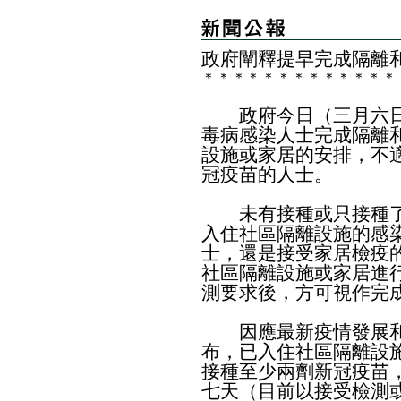
政府闡釋提早完成隔離
＊
＊
＊
＊
＊
＊
＊
＊
＊
＊
＊
＊
＊
政府今日（三月六日）
毒病感染人士完成隔離
設施或家居的安排，不
冠疫苗的人士。
未有接種或只接種了
入住社區隔離設施的感
士，還是接受家居檢疫
社區隔離設施或家居進
測要求後，方可視作完
因應最新疫情發展和
布，已入住社區隔離設
接種至少兩劑新冠疫苗
七天（目前以接受檢測