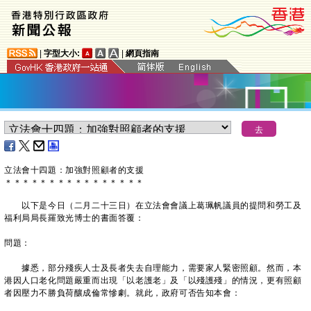
|
字型大小:
|
網頁指南
立法會十四題：加強對照顧者的支援
＊
＊
＊
＊
＊
＊
＊
＊
＊
＊
＊
＊
＊
＊
＊
＊
以下是今日（二月二十三日）在立法會會議上葛珮帆議員的提問和勞工及
福利局局長羅致光博士的書面答覆：
問題：
據悉，部分殘疾人士及長者失去自理能力，需要家人緊密照顧。然而，本
港因人口老化問題嚴重而出現「以老護老」及「以殘護殘」的情況，更有照顧
者因壓力不勝負荷釀成倫常慘劇。就此，政府可否告知本會：