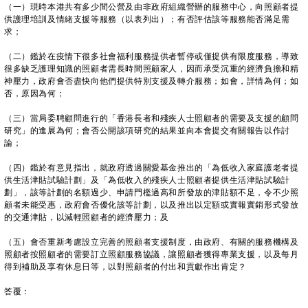
（一）現時本港共有多少間公營及由非政府組織營辦的服務中心，向照顧者提
供護理培訓及情緒支援等服務（以表列出）；有否評估該等服務能否滿足需
求；
（二）鑑於在疫情下很多社會福利服務提供者暫停或僅提供有限度服務，導致
很多缺乏護理知識的照顧者需長時間照顧家人，因而承受沉重的經濟負擔和精
神壓力，政府會否盡快向他們提供特別支援及轉介服務；如會，詳情為何；如
否，原因為何；
（三）當局委聘顧問進行的「香港長者和殘疾人士照顧者的需要及支援的顧問
研究」的進展為何；會否公開該項研究的結果並向本會提交有關報告以作討
論；
（四）鑑於有意見指出，就政府透過關愛基金推出的「為低收入家庭護老者提
供生活津貼試驗計劃」及「為低收入的殘疾人士照顧者提供生活津貼試驗計
劃」，該等計劃的名額過少、申請門檻過高和所發放的津貼額不足，令不少照
顧者未能受惠，政府會否優化該等計劃，以及推出以定額或實報實銷形式發放
的交通津貼，以減輕照顧者的經濟壓力；及
（五）會否重新考慮設立完善的照顧者支援制度，由政府、有關的服務機構及
照顧者按照顧者的需要訂立照顧服務協議，讓照顧者獲得專業支援，以及每月
得到補助及享有休息日等，以對照顧者的付出和貢獻作出肯定？
答覆：