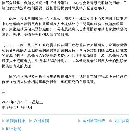
持部分服務，例如改以網上形式進行活動。中心也會致電慰問服務使用者，了
解他們的情況和福利需要，並按需要提供輔導及轉介至合適服務。
此外，長者日間護理中心／單位、殘疾人士地區支援中心及日間社區康復
中心會繼續為體弱長者和嚴重殘疾人士提供部分日間照顧服務（例如護理照
顧、康復服務及個人照顧服務）。長者及殘疾人士家居照顧服務也會繼續提供
陪診、護理、藥物管理和個人清潔等服務。
（三）、（四）及（五）政府委聘的顧問正進行照顧者支援研究，全面檢視體
弱長者和殘疾人士照顧者的需要和所需的支持，同時探討如何整合政府已投放
的資源（包括「為低收入家庭護老者提供生活津貼試驗計劃」及「為低收入的
殘疾人士照顧者提供生活津貼試驗計劃」），為體弱長者和殘疾人士的照顧者
提供更有效的支援。
顧問現正整理及分析所收集的數據和意見，我們會在研究完成後適時與持
份者（包括立法會相關事務委員會）匯報研究的各項建議。
完
2022年2月23日（星期三）
香港時間11時08分
新聞資料庫
昨日新聞
返回新聞列表
返回頁首
即日新聞