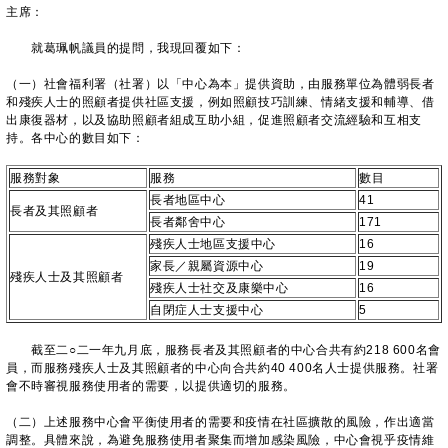
主席：
就葛珮帆議員的提問，我現回覆如下：
（一）社會福利署（社署）以「中心為本」提供資助，由服務單位為體弱長者
和殘疾人士的照顧者提供社區支援，例如照顧技巧訓練、情緒支援和輔導、借
出康復器材，以及協助照顧者組成互助小組，促進照顧者交流經驗和互相支
持。各中心的數目如下：
服務對象
服務
數目
長者地區中心
41
長者及其照顧者
長者鄰舍中心
171
殘疾人士地區支援中心
16
家長／親屬資源中心
19
殘疾人士及其照顧者
殘疾人士社交及康樂中心
16
自閉症人士支援中心
5
截至二○二一年九月底，服務長者及其照顧者的中心合共有約218 600名會
員，而服務殘疾人士及其照顧者的中心向合共約40 400名人士提供服務。社署
會不時審視服務使用者的需要，以提供適切的服務。
（二）上述服務中心會平衡使用者的需要和疫情在社區擴散的風險，作出適當
調整。具體來說，為避免服務使用者聚集而增加感染風險，中心會視乎疫情維