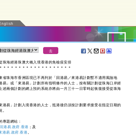
從珠海經港珠澳大橋入境香港的免檢疫安排
＊
＊
＊
＊
＊
＊
＊
＊
＊
＊
＊
＊
＊
＊
＊
＊
＊
＊
＊
東省珠海市香洲區現已不再列於「回港易／來港易計劃暫不適用風險地
港易」或「來港易」計劃所有指明條件的人士，按有關計劃從珠海口岸經
上述兩個計劃的網上預約系統亦將由一月三十一日零時起恢復接受從珠海
來港易」計劃入境香港的人士，抵港後仍須按計劃要求接受在指定日期的
況。
的專題網站：
回港易.政府.香港
；及
來港易.政府.香港
。