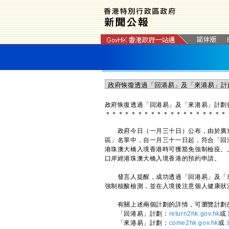
政府恢復透過「回港易」及「來港易」計劃
＊
＊
＊
＊
＊
＊
＊
＊
＊
＊
＊
＊
＊
＊
＊
＊
＊
＊
＊
​​政府今日（一月三十日）公布，由於廣
區」名單中，自一月三十一日起，符合「回
港珠澳大橋入境香港時可獲豁免強制檢疫。
口岸經港珠澳大橋入境香港的預約申請。
​​發言人提醒，成功透過「回港易」及「
強制核酸檢測，並在入境後注意個人健康狀
​​有關上述兩個計劃的詳情，可瀏覽計劃
​「回港易」計劃：
return2hk.gov.hk
或
​「來港易」計劃：
come2hk.gov.hk
或