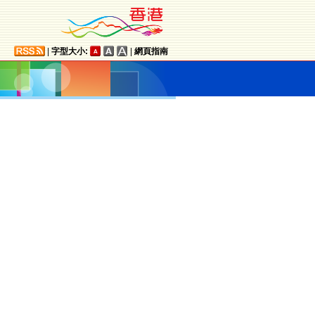
|
字型大小:
|
網頁指南