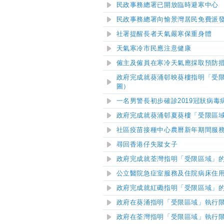
民政事務總署已開放臨時避寒中心
民政事務總署向愉景灣居民免費派發
社署提醒長者天氣嚴寒保重身體
天氣寒冷市民應注意健康
僱主及僱員在寒冷天氣應採取預防
政府完成就葵涌邨映葵樓指明「受
圖）
一名男警長初步確診2019冠狀病毒
政府完成就葵涌邨夏葵樓「受限區
社區疫苗接種中心農曆新年期間服
尋回香港仔失蹤女子
政府完成就荃灣指明「受限區域」
公立醫院急症室服務及住院病床住
政府完成就
紅磡
指明「受限區域」
政府在葵涌指明「受限區域」執行
政府在
荃灣
指明「受限區域」執行