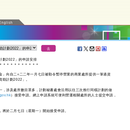
劃2022」的申請安排
＊
＊
＊
＊
＊
＊
＊
＊
＊
＊
＊
」向自二○二二年一月七日被勒令暫停營業的商業處所提供一筆過資
助計劃2022」。
，涉及處所數目眾多，計劃秘書處會沿用以往三次推行同樣計劃的做
gov.hk
）接受申請。網上申請系統可便利營運相關處所的人士提交申請，
將於二月七日（星期一）開始接受申請。