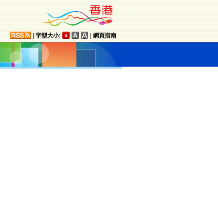
|
字型大小:
|
網頁指南