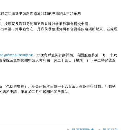
派對房間須於申請期內透過計劃的專屬網上申請系統
。
院、按摩院及派對房間須透過香港社會服務聯會提交申請。
作出申請，海事處會在一月底前發信通知所有合資格的遊樂船船東，並處理
nfo@bmpsubsidy.hk
）方便商戶查詢計劃詳情。有關服務將於一月二十六
按摩院及派對房間申請人亦可由一月二十四日（星期一）下午二時起透過
（包括遊樂船）。基金已預留三億一千八百萬元撥款推行計劃。計劃秘
的處所申請，爭取於二月中起開始發放資助。