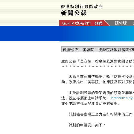
政府公布「美容院、按摩院及派對房間資助計
＊
＊
＊
＊
＊
＊
＊
＊
＊
＊
＊
＊
＊
＊
＊
＊
＊
＊
＊
因應早前宣布啓動第五輪「防疫抗疫基金
助，政府推出「美容院、按摩院及派對房間資
由於計劃涵蓋的營業處所的類別並非單一
法，設立專屬網上申請系統 （
bmpsubsidy.
亦令申請審批及發放資助更有效率。
計劃秘書處現正全力進行相關準備工作，
計劃的申請安排如下：