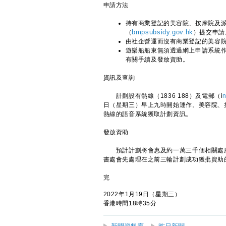
申請方法
持有商業登記的美容院、按摩院及
（
bmpsubsidy.gov.hk
）提交申請
由社企營運而沒有商業登記的美容
遊樂船船東無須透過網上申請系統
有關手續及發放資助。
資訊及查詢
計劃設有熱線（1836 188）及電郵（i
日（星期三）早上九時開始運作。美容院、
熱線的語音系統獲取計劃資訊。
發放資助
預計計劃將會惠及約一萬三千個相關處所
書處會先處理在之前三輪計劃成功獲批資助
完
2022年1月19日（星期三）
香港時間18時35分