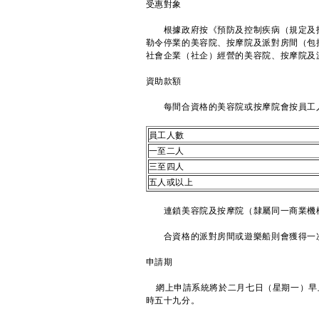
受惠對象
根據政府按《預防及控制疾病（規定及指示
勒令停業的美容院、按摩院及派對房間（包
社會企業（社企）經營的美容院、按摩院及
資助款額
每間合資格的美容院或按摩院會按員工人
員工人數
一至二人
三至四人
五人或以上
連鎖美容院及按摩院（隸屬同一商業機構
合資格的派對房間或遊樂船則會獲得一
申請期
網上申請系統將於二月七日（星期一）早
時五十九分。