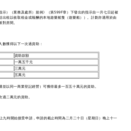
）（業務及處所）規例》（第599F章）下發出的指示自一月七日起被
括出租以收取租金或報酬的本地遊樂船隻（遊樂船））。計劃亦適用於由
派對房間。
數獲得以下一次過資助：
資助款額
一萬五千元
三萬元
五萬元
並以同一商業登記經營）可獲得最多一百五十萬元的資助。
次過二萬元的資助。
上九時開始接受申請，申請的截止時間為二月二十日（星期日）晚上十一