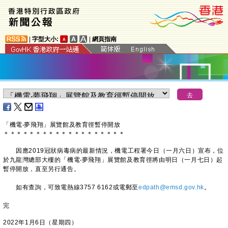
|
字型大小:
|
網頁指南
「機電‧夢飛翔」展覽館及教育徑暫停開放
＊
＊
＊
＊
＊
＊
＊
＊
＊
＊
＊
＊
＊
＊
＊
＊
＊
＊
＊
因應2019冠狀病毒病的最新情況，機電工程署今日（一月六日）宣布，位
於九龍灣總部大樓的「機電‧夢飛翔」展覽館及教育徑將由明日（一月七日）起
暫停開放，直至另行通告。
如有查詢，可致電熱線3757 6162或電郵至
edpath@emsd.gov.hk
。
完
2022年1月6日（星期四）