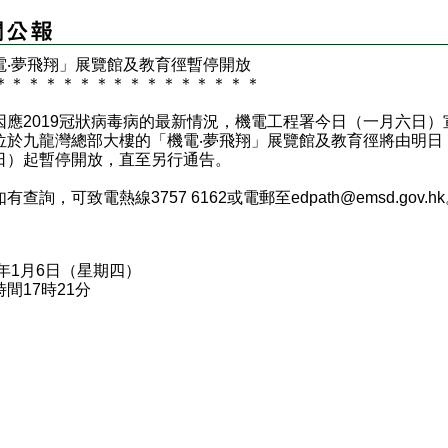
電‧夢飛翔」展覽館及教育徑暫停開放
＊
＊
＊
＊
＊
＊
＊
＊
＊
＊
＊
＊
＊
＊
＊
＊
2019冠狀病毒病的最新情況，機電工程署今日（一月六日）
位於九龍灣總部大樓的「機電‧夢飛翔」展覽館及教育徑將由明日
日）起暫停開放，直至另行通告。
查詢，可致電熱線3757 6162或電郵至
edpath@emsd.gov.hk
2年1月6日（星期四）
間17時21分