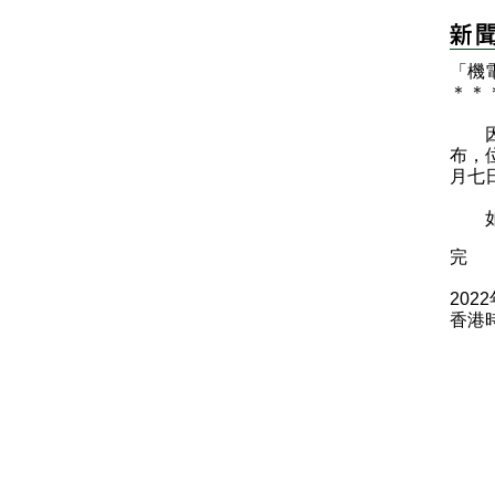
「機
＊
＊
因應
布，
月七
如有
完
202
香港時