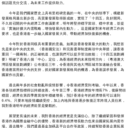
個話題充分交流，為未來工作提供助力。
今年是我們國家歷史上具有里程碑意義的一年。在中央的領導下，構建新
發展格局邁出新步伐，高質量發展取得新成效，實現了「十四五」良好開局。
不久前召開的中央經濟工作會議要求，明年將堅持穩字當頭、穩中求進，並提
出「實施好擴大內需戰略，增強發展內生動力」。這是國家對來年經濟工作的
要求，也是香港進一步融入國家發展大局、帶動經濟加快復蘇的機會。
今年對於香港同樣具有重要的意義。如果說香港發展最大的動力，我想首
先是來自中央的支持。《香港國安法》和完善選舉制度兩項中央舉措，讓香港
重回「一國兩制」的正確軌道，也讓我們可以提升管治效能；《十四五規劃綱
要》明確了香港八個「中心」定位，為香港經濟的未來指明方向；《粵港澳大
灣區發展規劃綱要》公布接近三年，令香港與其他大灣區城市加速融合發展。
香港應當用好中央的支持，抓好國家新發展格局的機遇，為香港謀求發展，為
國家作出貢獻。
過去兩年多的社會動亂和疫情影響，令香港經濟受到考驗。今年以來，香
港各項經濟指標得以持續改善。今年首三季，香港經濟按年增長7%，復蘇勢頭
穩固，經濟在第四季應當按年穩健增長，預計香港全年的經濟增長可以達到
6.4%。只要本地疫情繼續受控，加上內地與香港逐步恢復正常跨境人員往來，
我對香港明年的經濟前景是樂觀的。
展望更長遠的未來，我對香港的經濟更是充滿信心。除了繼續鞏固和發揮
香港作為國際金融中心的優勢，香港新的經濟增長動力也來自國家拓展內需市
場。過去幾年，我們通過基金加碼及平台合作等政策，持續幫助香港企業拓展