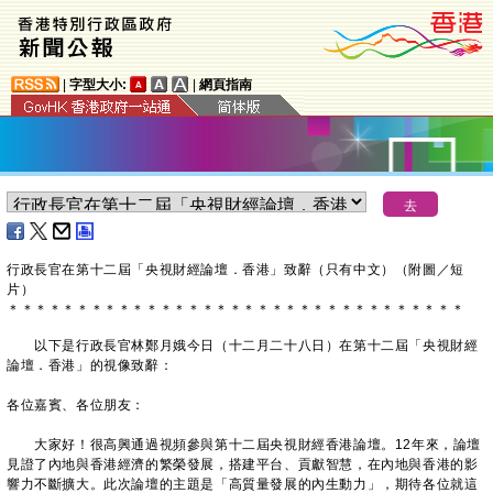
|
字型大小:
|
網頁指南
行政長官在第十二屆「央視財經論壇．香港」致辭（只有中文）（附圖／短
片）
＊
＊
＊
＊
＊
＊
＊
＊
＊
＊
＊
＊
＊
＊
＊
＊
＊
＊
＊
＊
＊
＊
＊
＊
＊
＊
＊
＊
＊
＊
＊
＊
＊
以下是行政長官林鄭月娥今日（十二月二十八日）在第十二屆「央視財經
論壇．香港」的視像致辭：
各位嘉賓、各位朋友：
大家好！很高興通過視頻參與第十二屆央視財經香港論壇。12年來，論壇
見證了內地與香港經濟的繁榮發展，搭建平台、貢獻智慧，在內地與香港的影
響力不斷擴大。此次論壇的主題是「高質量發展的內生動力」，期待各位就這