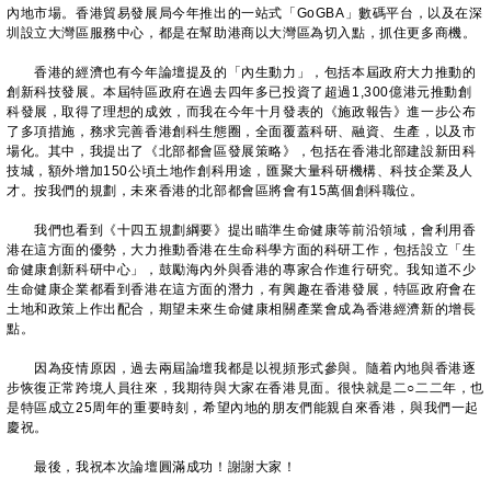
內地市場。香港貿易發展局今年推出的一站式「GoGBA」數碼平台，以及在深
圳設立大灣區服務中心，都是在幫助港商以大灣區為切入點，抓住更多商機。
香港的經濟也有今年論壇提及的「內生動力」，包括本屆政府大力推動的
創新科技發展。本屆特區政府在過去四年多已投資了超過1,300億港元推動創
科發展，取得了理想的成效，而我在今年十月發表的《施政報告》進一步公布
了多項措施，務求完善香港創科生態圈，全面覆蓋科研、融資、生產，以及市
場化。其中，我提出了《北部都會區發展策略》，包括在香港北部建設新田科
技城，額外增加150公頃土地作創科用途，匯聚大量科研機構、科技企業及人
才。按我們的規劃，未來香港的北部都會區將會有15萬個創科職位。
我們也看到《十四五規劃綱要》提出瞄準生命健康等前沿領域，會利用香
港在這方面的優勢，大力推動香港在生命科學方面的科研工作，包括設立「生
命健康創新科研中心」，鼓勵海內外與香港的專家合作進行研究。我知道不少
生命健康企業都看到香港在這方面的潛力，有興趣在香港發展，特區政府會在
土地和政策上作出配合，期望未來生命健康相關產業會成為香港經濟新的增長
點。
因為疫情原因，過去兩屆論壇我都是以視頻形式參與。隨着內地與香港逐
步恢復正常跨境人員往來，我期待與大家在香港見面。很快就是二○二二年，也
是特區成立25周年的重要時刻，希望內地的朋友們能親自來香港，與我們一起
慶祝。
最後，我祝本次論壇圓滿成功！謝謝大家！