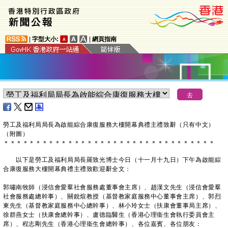
|
字型大小:
|
網頁指南
勞工及福利局局長為啟能綜合康復服務大樓開幕典禮主禮致辭（只有中文）
（附圖）
＊
＊
＊
＊
＊
＊
＊
＊
＊
＊
＊
＊
＊
＊
＊
＊
＊
＊
＊
＊
＊
＊
＊
＊
＊
＊
＊
＊
＊
＊
＊
＊
＊
以下是勞工及福利局局長羅致光博士今日（十一月十九日）下午為啟能綜
合康復服務大樓開幕典禮主禮致歡迎辭全文：
郭嘯南牧師（浸信會愛羣社會服務處董事會主席）、趙漢文先生（浸信會愛羣
社會服務處總幹事）、關銳煊教授（基督教家庭服務中心董事會主席）、郭烈
東先生（基督教家庭服務中心總幹事）、林小玲女士（扶康會董事局主席）、
徐群燕女士（扶康會總幹事）、盧德臨醫生（香港心理衞生會執行委員會主
席）、程志剛先生（香港心理衞生會總幹事）、各位嘉賓、各位朋友：