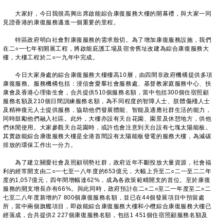
大家好，今日我很高興出席啟能綜合康復服務大樓的開幕禮，與大家一同
見證香港的康復服務邁進一個重要的里程。
特區政府明白社會對康復服務的需求殷切。為了增加康復服務設施，我們
在二○一七年初開展工程，將啟能庇護工場及宿舍舊址改建為綜合康復服務大
樓，大樓工程於二○一九年中完成。
今日大家身處的綜合康復服務大樓樓高10層，由四間非政府機構提供多項
康復服務。服務機構包括：浸信會愛羣社會服務處、基督教家庭服務中心、扶
康會及香港心理衞生會，合共提供510個服務名額，當中包括300個住宿照顧
服務名額及210個日間訓練服務名額，為不同程度的智障人士、肢體傷殘人士
及精神復元人士提供服務，協助他們發展體能、智能及適應社群生活的能力，
同時鼓勵他們融入社區。此外，大樓亦設有天台花園、園景及休憩地方，供他
們休閒使用。大家參觀天台花園時，或許也會注意到天台設有七塊太陽能板。
其實啟能綜合康復服務大樓是全港首間設有太陽能板發電的服務大樓，為減碳
排放的環保工作出一分力。
為了建立關愛社會及照顧弱勢社群，政府近年不斷投放大量資源，社會福
利的經常開支由二○一七至一八年度的653億元，大幅上升至二○二一至二二年
度的1,057億元，四年間增幅達62%，成為各政策範疇開支的首位。至於康復
服務的開支增長亦有66%。與此同時，政府預計在二○二○至二一年度至二○二
七至二八年度新增約7 800個康復服務名額，並已在44個發展項目中預留處
所，當中兩個旗艦項目，即啟能綜合康復服務大樓和小欖綜合康復服務大樓已
經落成，合共提供2 227個康復服務名額，包括1 451個住宿照顧服務名額及