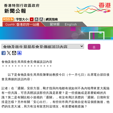
|
字型大小:
|
網頁指南
食物及衞生局局長會見傳媒談話內容
＊
＊
＊
＊
＊
＊
＊
＊
＊
＊
＊
＊
＊
＊
＊
＊
以下是食物及衞生局局長陳肇始教授今日（十一月七日）出席電台節目後
會見傳媒的談話內容：
記者︰在「通關」安排方面，剛才指與內地都有就如何不為內地帶來更大風險
有一些共識，可否具體談談那些共識是甚麼？是一些措施或是甚麼範疇的共
識？第二是有關比較小規模的「通關」，有沒有商討具體的「通關」日期和安
排是怎樣？另外有關「安心出行」，有些街市商戶反映自從有這個措施後，他
們的生意大減，局方有沒有留意到這情況，有甚麼補救措施？