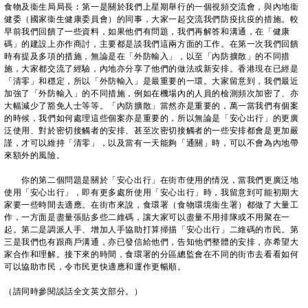
食物及衞生局局長︰第一是關於我們上星期舉行的一個視頻交流會，與內地衞
健委（國家衞生健康委員會）的同事，大家一起交流我們防疫抗疫的措施。較
早前我們回饋了一些資料，如果他們有問題，我們再解答和溝通，在「健康
碼」的建設上亦作商討，主要都是談我們這兩方面的工作。在第一次我們回饋
時有提及多項的措施，無論是在「外防輸入」，以至「內防擴散」的不同措
施，大家都交流了經驗，內地亦分享了他們的做法或新安排。香港現在已經是
「清零」和穩定，所以「外防輸入」是最重要的一環。大家留意到，我們最近
加強了「外防輸入」的不同措施，例如在機場內的人員的檢測頻次加密了、亦
大幅減少了豁免人士等等。「內防擴散」當然亦是重要的，萬一當我們有個案
的時候，我們如何處理這些個案亦是重要的，所以無論是「安心出行」的更廣
泛使用、對於密切接觸者的安排、甚至次密切接觸者的一些安排都會是更加嚴
謹，才可以維持「清零」，以及當有一天能夠「通關」時，可以不會為內地帶
來額外的風險。
你的第二個問題是關於「安心出行」在街市使用的情況，當我們更廣泛地
使用「安心出行」，即有更多處所使用「安心出行」時，我留意到可能初期大
家要一些時間去適應。在街市來說，食環署（食物環境衞生署）都做了大量工
作，一方面是盡量張貼多些二維碼，讓大家可以盡量不用排隊或不用聚在一
起。第二是調派人手、增加人手協助打算掃描「安心出行」二維碼的市民。第
三是我們也有跟商戶溝通，亦已發信給他們，告知他們整體的安排，亦希望大
家合作和理解。接下來的時間，食環署的分區總監會在不同的街市去看看如何
可以協助市民，令市民更快適應和運作更暢順。
（請同時參閱談話全文英文部分。）