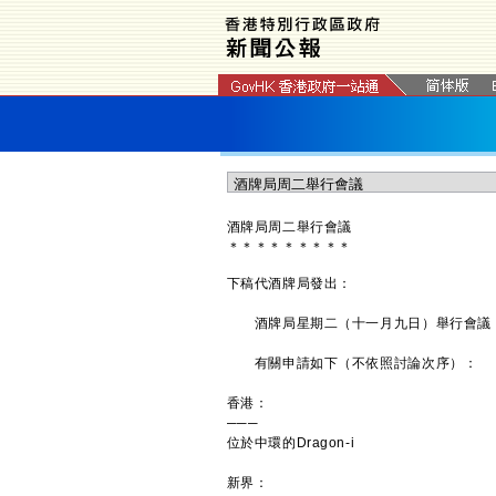
酒牌局周二舉行會議
＊
＊
＊
＊
＊
＊
＊
＊
＊
下稿代酒牌局發出：
酒牌局星期二（十一月九日）舉行會議，
有關申請如下（不依照討論次序）：
香港：
───
位於中環的Dragon-i
新界：