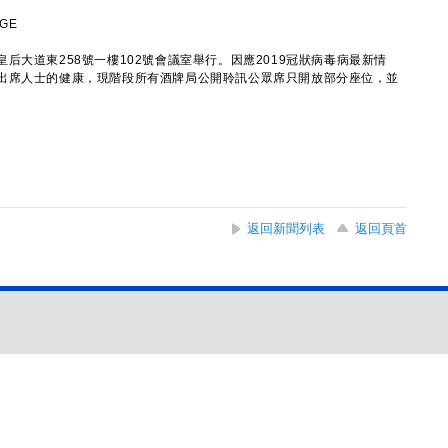
GE
道東258號一樓102號會議室舉行。因應2019冠狀病毒病最新情
出席人士的健康，現階段所有酒牌局公開聆訊公眾席只開放部分座位，並
返回新聞列表
返回頁首