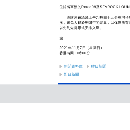
───
位於將軍澳的Route99及SEAROCK LOUN
酒牌局會議於上午九時四十五分在灣仔皇后大
況，避免人群於密閉空間聚集，以保障所有
以先到先得形式安排入座。
完
2021年11月7日（星期日）
香港時間11時00分
新聞資料庫
昨日新聞
即日新聞