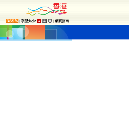
|
字型大小:
|
網頁指南