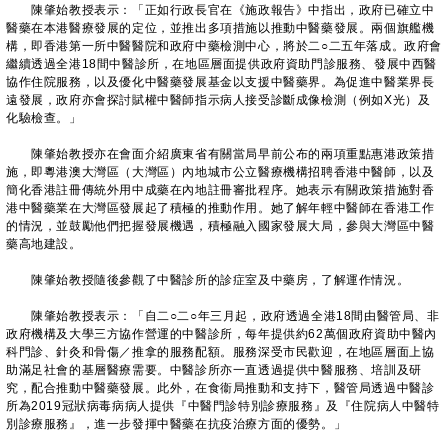
陳肇始教授表示：「正如行政長官在《施政報告》中指出，政府已確立中
醫藥在本港醫療發展的定位，並推出多項措施以推動中醫藥發展。兩個旗艦機
構，即香港第一所中醫醫院和政府中藥檢測中心，將於二○二五年落成。政府會
繼續透過全港18間中醫診所，在地區層面提供政府資助門診服務、發展中西醫
協作住院服務，以及優化中醫藥發展基金以支援中醫藥界。為促進中醫業界長
遠發展，政府亦會探討賦權中醫師指示病人接受診斷成像檢測（例如X光）及
化驗檢查。」
陳肇始教授亦在會面介紹廣東省有關當局早前公布的兩項重點惠港政策措
施，即粵港澳大灣區（大灣區）內地城市公立醫療機構招聘香港中醫師，以及
簡化香港註冊傳統外用中成藥在內地註冊審批程序。她表示有關政策措施對香
港中醫藥業在大灣區發展起了積極的推動作用。她了解年輕中醫師在香港工作
的情況，並鼓勵他們把握發展機遇，積極融入國家發展大局，參與大灣區中醫
藥高地建設。
陳肇始教授隨後參觀了中醫診所的診症室及中藥房，了解運作情況。
陳肇始教授表示：「自二○二○年三月起，政府透過全港18間由醫管局、非
政府機構及大學三方協作營運的中醫診所，每年提供約62萬個政府資助中醫內
科門診、針灸和骨傷／推拿的服務配額。服務深受市民歡迎，在地區層面上協
助滿足社會的基層醫療需要。中醫診所亦一直透過提供中醫服務、培訓及研
究，配合推動中醫藥發展。此外，在食衞局推動和支持下，醫管局透過中醫診
所為2019冠狀病毒病病人提供『中醫門診特別診療服務』及『住院病人中醫特
別診療服務』，進一步發揮中醫藥在抗疫治療方面的優勢。」