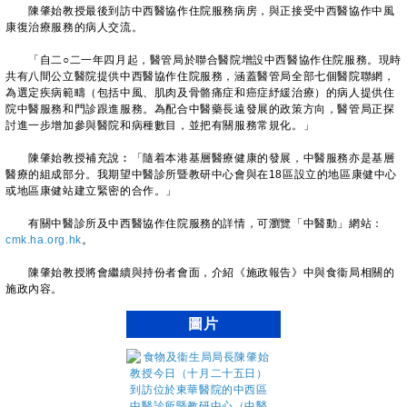
陳肇始教授最後到訪中西醫協作住院服務病房，與正接受中西醫協作中風
康復治療服務的病人交流。
「自二○二一年四月起，醫管局於聯合醫院增設中西醫協作住院服務。現時
共有八間公立醫院提供中西醫協作住院服務，涵蓋醫管局全部七個醫院聯網，
為選定疾病範疇（包括中風、肌肉及骨骼痛症和癌症紓緩治療）的病人提供住
院中醫服務和門診跟進服務。為配合中醫藥長遠發展的政策方向，醫管局正探
討進一步增加參與醫院和病種數目，並把有關服務常規化。」
陳肇始教授補充說︰「隨着本港基層醫療健康的發展，中醫服務亦是基層
醫療的組成部分。我期望中醫診所暨教研中心會與在18區設立的地區康健中心
或地區康健站建立緊密的合作。」
有關中醫診所及中西醫協作住院服務的詳情，可瀏覽「中醫動」網站：
cmk.ha.org.hk
。
陳肇始教授將會繼續與持份者會面，介紹《施政報告》中與食衞局相關的
施政內容。
圖片