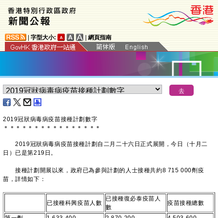
|
字型大小:
|
網頁指南
2019冠狀病毒病疫苗接種計劃數字
＊
＊
＊
＊
＊
＊
＊
＊
＊
＊
＊
＊
＊
＊
＊
＊
2019冠狀病毒病疫苗接種計劃自二月二十六日正式展開，今日（十月二
日）已是第219日。
接種計劃開展以來，政府已為參與計劃的人士接種共約8 715 000劑疫
苗，詳情如下：
已接種復必泰疫苗人
已接種科興疫苗人數
疫苗接種總數
數