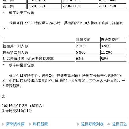
第一劑
1 633 400
2 870 200
4 503 600
第二劑
1 526 500
2 684 800
4 211 400
＊ 數字約至百位數
截至今日下午八時的過去24小時，共有約22 600人接種了疫苗，詳情如
下：
科興疫苗
復必泰疫苗
接種第一劑人數
2 100
3 500
接種第二劑人數
5 900
11 200
社區疫苗接種中心的整體接種率
95%
88%
＊ 數字約至百位數
截至今日零時零分，過去24小時共有四宗由社區疫苗接種中心送院的個
案，他們因接種後出現常見副作用而送院，情況穩定，其中三人已經出院，一
人留院觀察。
完
2021年10月2日（星期六）
香港時間21時11分
新聞資料庫
昨日新聞
返回新聞列表
返回頁首