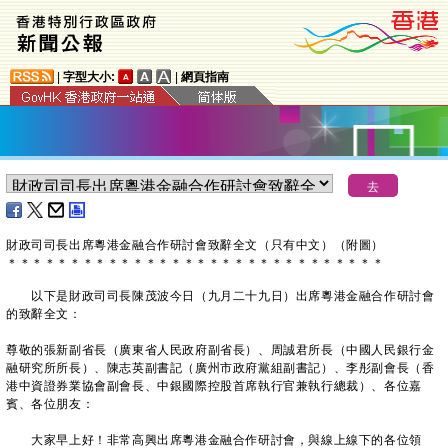
|
字型大小:
|
網頁指南
財政司司長出席粵港金融合作研討會致辭全文（只有中文）（附圖）
＊
＊
＊
＊
＊
＊
＊
＊
＊
＊
＊
＊
＊
＊
＊
＊
＊
＊
＊
＊
＊
＊
＊
＊
＊
＊
＊
＊
＊
＊
以下是財政司司長陳茂波今日（九月二十九日）出席粵港金融合作研討會
的致辭全文：
尊敬的張新副省長（廣東省人民政府副省長）、周誠君所長（中國人民銀行金
融研究所所長）、陳志英副書記（廣州市政府黨組副書記）、李彤副會長（香
港中資證券業協會副會長、中銀國際控股首席執行官兼執行總裁）、各位嘉
賓、各位朋友：
大家早上好！非常高興出席粵港金融合作研討會，與線上線下的各位領