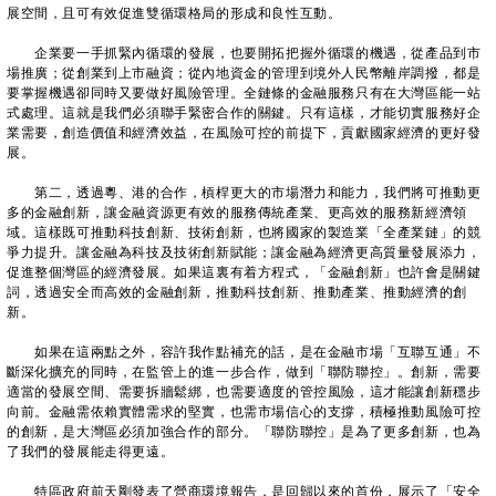
展空間，且可有效促進雙循環格局的形成和良性互動。
企業要一手抓緊內循環的發展，也要開拓把握外循環的機遇，從產品到市
場推廣；從創業到上市融資；從內地資金的管理到境外人民幣離岸調撥，都是
要掌握機遇卻同時又要做好風險管理。全鏈條的金融服務只有在大灣區能一站
式處理。這就是我們必須聯手緊密合作的關鍵。只有這樣，才能切實服務好企
業需要，創造價值和經濟效益，在風險可控的前提下，貢獻國家經濟的更好發
展。
第二，透過粵、港的合作，槓桿更大的市場潛力和能力，我們將可推動更
多的金融創新，讓金融資源更有效的服務傳統產業、更高效的服務新經濟領
域。這樣既可推動科技創新、技術創新，也將國家的製造業「全產業鏈」的競
爭力提升。讓金融為科技及技術創新賦能；讓金融為經濟更高質量發展添力，
促進整個灣區的經濟發展。如果這裏有着方程式，「金融創新」也許會是關鍵
詞，透過安全而高效的金融創新，推動科技創新、推動產業、推動經濟的創
新。
如果在這兩點之外，容許我作點補充的話，是在金融市場「互聯互通」不
斷深化擴充的同時，在監管上的進一步合作，做到「聯防聯控」。創新，需要
適當的發展空間、需要拆牆鬆綁，也需要適度的管控風險，這才能讓創新穩步
向前。金融需依賴實體需求的堅實，也需市場信心的支撐，積極推動風險可控
的創新，是大灣區必須加強合作的部分。「聯防聯控」是為了更多創新，也為
了我們的發展能走得更遠。
特區政府前天剛發表了營商環境報告，是回歸以來的首份，展示了「安全