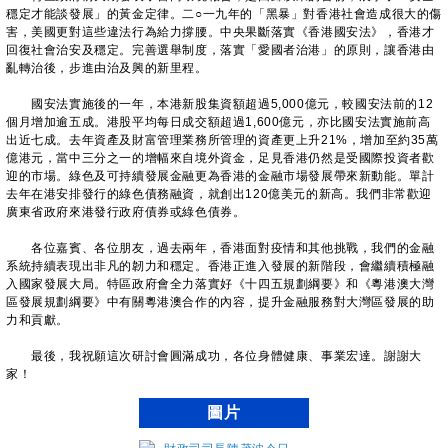
穩定才能談發展」的黃金定律。二○一九年的「黑暴」對香港社會造成很大的傷
害，美國更對這些違法行為給力撐腰。中央果斷落實《香港國安法》，香港才
回復社會治安及穩定。完善選舉制度，落實「愛國者治港」的原則，讓香港由
亂轉治後，步進由治及興的新里程。
國安法實施後的一年，本港新股集資額超過5,000億元，較國安法前的12
個月增加逾五成。港股平均每日成交額超過1,600億元，亦比國安法實施前高
出近七成。去年資產及財富管理業務所管理的資產更上升21%，增加至約35萬
億港元，當中三分之一的增幅來自境外資金，足見香港仍然是受國際投資者歡
迎的市場。綠色及可持續發展金融更為香港的金融市場發展帶來新動能。單計
去年在港安排發行的綠色債務融資，就創出120億美元的新高。我們非常歡迎
廣東省政府來港發行政府債券或綠色債券。
各位嘉賓、各位朋友，過去兩年，香港面對疫情和其他挑戰，我們的金融
系統持續表現出非凡的韌力和穩定。香港正進入發展的新階段，會繼續積極融
入國家發展大局。特區政府會全力落實好《十四五規劃綱要》和《粵港澳大灣
區發展規劃綱要》中有關粵港澳合作的內容，提升金融服務對大灣區發展的助
力和貢獻。
最後，我祝願這次研討會圓滿成功，各位身體健康、事業宏達。謝謝大
家！
圖片