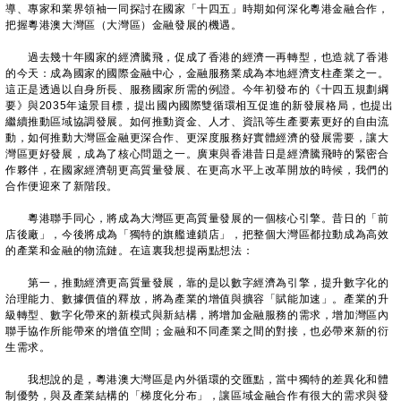
導、專家和業界領袖一同探討在國家「十四五」時期如何深化粵港金融合作，
把握粵港澳大灣區（大灣區）金融發展的機遇。
過去幾十年國家的經濟騰飛，促成了香港的經濟一再轉型，也造就了香港
的今天：成為國家的國際金融中心，金融服務業成為本地經濟支柱產業之一。
這正是透過以自身所長、服務國家所需的例證。今年初發布的《十四五規劃綱
要》與2035年遠景目標，提出國內國際雙循環相互促進的新發展格局，也提出
繼續推動區域協調發展。如何推動資金、人才、資訊等生產要素更好的自由流
動，如何推動大灣區金融更深合作、更深度服務好實體經濟的發展需要，讓大
灣區更好發展，成為了核心問題之一。廣東與香港昔日是經濟騰飛時的緊密合
作夥伴，在國家經濟朝更高質量發展、在更高水平上改革開放的時候，我們的
合作便迎來了新階段。
粵港聯手同心，將成為大灣區更高質量發展的一個核心引擎。昔日的「前
店後廠」，今後將成為「獨特的旗艦連鎖店」，把整個大灣區都拉動成為高效
的產業和金融的物流鏈。在這裏我想提兩點想法：
第一，推動經濟更高質量發展，靠的是以數字經濟為引擎，提升數字化的
治理能力、數據價值的釋放，將為產業的增值與擴容「賦能加速」。產業的升
級轉型、數字化帶來的新模式與新結構，將增加金融服務的需求，增加灣區內
聯手協作所能帶來的增值空間；金融和不同產業之間的對接，也必帶來新的衍
生需求。
我想說的是，粵港澳大灣區是內外循環的交匯點，當中獨特的差異化和體
制優勢，與及產業結構的「梯度化分布」，讓區域金融合作有很大的需求與發