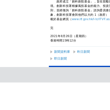
政府成立「創科創投基金」，旨在鼓勵風
境。創新科技署根據風投基金的能力、投資
則，並經徵詢「創科創投基金」諮詢委員會
象，創新科技署會與他們以大約 1（政府
載於基金網頁（
www.itf.gov.hk/l-tc/ITVF.a
完
2021年8月26日（星期四）
香港時間15時12分
新聞資料庫
昨日新聞
即日新聞