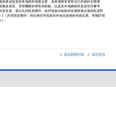
投基金投資於本地創科初創企業，為香港締造更有活力的創科生態環
策略及表現、管理團隊的專長和經驗，以及其本地網絡和資源等評審準
的意見後，選出共同投資夥伴。他們負責向創新科技署推薦合適的投資對
）：2（共同投資夥伴）的比例共同投資於本地合資格的初創企業。有關詳情
sp
）。
返回新聞列表
返回頁首