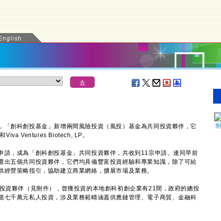
「創科創投基金」新增兩間風險投資（風投）基金為共同投資夥伴，它
Viva Ventures Biotech, LP。
請，成為「創科創投基金」共同投資夥伴，共收到11宗申請。連同早前
選出五個共同投資夥伴，它們均具備豐富投資經驗和專業知識，除了可給
供經營策略指引，協助建立商業網絡，擴展市場及業務。
資夥伴（見附件），曾獲投資的本地創科初創企業有21間，政府的總投
億七千萬元私人投資，涉及業務範疇涵蓋供應鏈管理、電子商貿、金融科