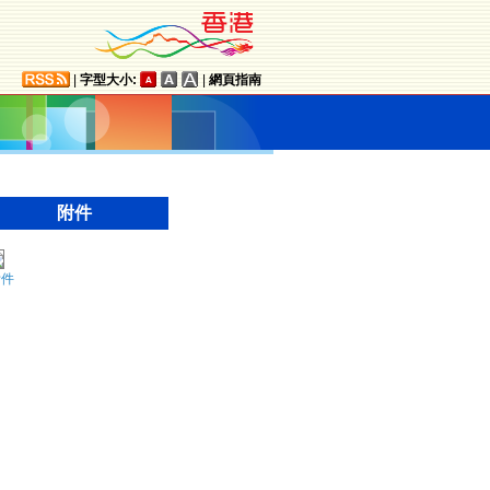
|
字型大小:
|
網頁指南
附件
附件