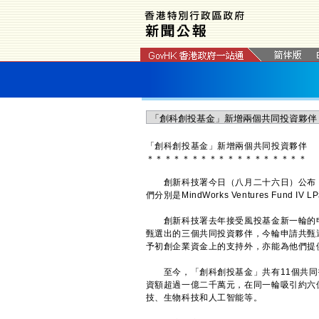
「創科創投基金」新增兩個共同投資夥伴
＊
＊
＊
＊
＊
＊
＊
＊
＊
＊
＊
＊
＊
＊
＊
＊
＊
＊
創新科技署今日（八月二十六日）公布，
們分別是MindWorks Ventures Fund IV LP和
創新科技署去年接受風投基金新一輪的申
甄選出的三個共同投資夥伴，今輪申請共甄
予初創企業資金上的支持外，亦能為他們提
至今，「創科創投基金」共有11個共同投
資額超過一億二千萬元，在同一輪吸引約六
技、生物科技和人工智能等。