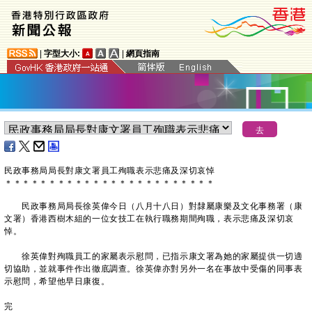
|
字型大小:
|
網頁指南
民政事務局局長對康文署員工殉職表示悲痛及深切哀悼
＊
＊
＊
＊
＊
＊
＊
＊
＊
＊
＊
＊
＊
＊
＊
＊
＊
＊
＊
＊
＊
＊
＊
＊
民政事務局局長徐英偉今日（八月十八日）對隸屬康樂及文化事務署（康
文署）香港西樹木組的一位女技工在執行職務期間殉職，表示悲痛及深切哀
悼。
徐英偉對殉職員工的家屬表示慰問，已指示康文署為她的家屬提供一切適
切協助，並就事件作出徹底調查。徐英偉亦對另外一名在事故中受傷的同事表
示慰問，希望他早日康復。
完