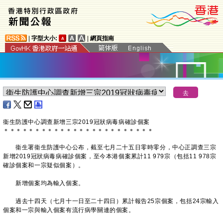
|
字型大小:
|
網頁指南
衞生防護中心調查新增三宗2019冠狀病毒病確診個案
＊
＊
＊
＊
＊
＊
＊
＊
＊
＊
＊
＊
＊
＊
＊
＊
＊
＊
＊
＊
＊
＊
＊
＊
衞生署衞生防護中心公布，截至七月二十五日零時零分，中心正調查三宗
新增2019冠狀病毒病確診個案，至今本港個案累計11 979宗（包括11 978宗
確診個案和一宗疑似個案）。
新增個案均為輸入個案。
過去十四天（七月十一日至二十四日）累計報告25宗個案，包括24宗輸入
個案和一宗與輸入個案有流行病學關連的個案。