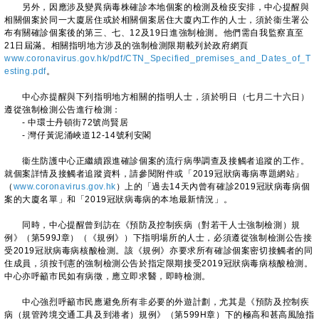
另外，因應涉及變異病毒株確診本地個案的檢測及檢疫安排，中心提醒與
相關個案於同一大廈居住或於相關個案居住大廈內工作的人士，須於衞生署公
布有關確診個案後的第三、七、12及19日進強制檢測。他們需自我監察直至
21日屆滿。相關指明地方涉及的強制檢測限期載列於政府網頁
www.coronavirus.gov.hk/pdf/CTN_Specified_premises_and_Dates_of_T
esting.pdf
。
中心亦提醒與下列指明地方相關的指明人士，須於明日（七月二十六日）
遵從強制檢測公告進行檢測：
- 中環士丹頓街72號尚賢居
- 灣仔黃泥涌峽道12-14號利安閣
衞生防護中心正繼續跟進確診個案的流行病學調查及接觸者追蹤的工作。
就個案詳情及接觸者追蹤資料，請參閱附件或「2019冠狀病毒病專題網站」
（
www.coronavirus.gov.hk
）上的「過去14天內曾有確診2019冠狀病毒病個
案的大廈名單」和「2019冠狀病毒病的本地最新情況」。
同時，中心提醒曾到訪在《預防及控制疾病（對若干人士強制檢測）規
例》（第599J章）（《規例》）下指明場所的人士，必須遵從強制檢測公告接
受2019冠狀病毒病核酸檢測。該《規例》亦要求所有確診個案密切接觸者的同
住成員，須按刊憲的強制檢測公告於指定限期接受2019冠狀病毒病核酸檢測。
中心亦呼籲市民如有病徵，應立即求醫，即時檢測。
中心強烈呼籲市民應避免所有非必要的外遊計劃，尤其是《預防及控制疾
病（規管跨境交通工具及到港者）規例》（第599H章）下的極高和甚高風險指