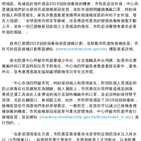
明地區。為減低於海外感染2019冠狀病毒病的機會，市民若必須外遊，中心高
度建議他們於出發前完成接種新冠疫苗，並於外遊期間繼續佩戴口罩，時刻保
持個人和環境衞生。家長亦應盡量避免攜帶未能接種疫苗的年幼子女外遊。發
言人強調：「全球疫情仍然非常嚴峻，涉及傳染性更高的變異病毒株個案不斷
上升，並有一些已接種新冠疫苗人士受感染的報告，市民必須審慎考慮非必要
外遊的風險。」
政府已展開2019冠狀病毒病疫苗接種計劃，並鼓勵市民盡快接種疫苗。市
民可於疫苗接種計劃專題網站（
www.covidvaccine.gov.hk
）獲取更多詳情。
衞生防護中心呼籲市民盡量減少外出、社交接觸及外出用膳，如需外出應
佩戴外科口罩及時刻注意手部衞生。中心強烈呼籲長者應盡量留在家中，避免
外出，並考慮透過親友協助處理購物等日常生活所需。
「中心亦強烈呼籲市民，時刻保持個人和環境衞生，對預防個人受感染和
防止病毒在社區擴散至為關鍵。個人層面上，市民應在出現呼吸道感染病徵、
乘搭交通工具或在人多擠迫的地方逗留時佩戴外科口罩，並必須時刻保持雙手
清潔，尤其在觸摸口、鼻或眼之前。此外，市民即使感染了2019冠狀病毒病，
接種疫苗也可保護他們免於併發重症。一般而言，疫苗亦可以減少已接種者傳
播病毒的機會。市民接種新冠疫苗更可產生群體免疫。中心呼籲市民盡早進行
接種疫苗，並於網站（
booking.covidvaccine.gov.hk/forms/index_tc.jsp
）進
行預約。」
「在家居環境衞生方面，市民應妥善保養排水渠管和定期把清水注入排水
口（U型隔氣口）；如廁時亦要注重衞生，先將廁板蓋上才沖廁水，以免散播