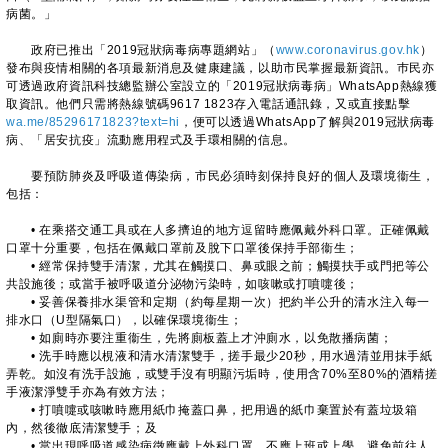
病菌。」
政府已推出「2019冠狀病毒病專題網站」（
www.coronavirus.gov.hk
）
發布與疫情相關的各項最新消息及健康建議，以助市民掌握最新資訊。巿民亦
可透過政府資訊科技總監辦公室設立的「2019冠狀病毒病」WhatsApp熱線獲
取資訊。他們只需將熱線號碼9617 1823存入電話通訊錄，又或直接點擊
wa.me/85296171823?text=hi
，便可以透過WhatsApp了解與2019冠狀病毒
病、「居安抗疫」流動應用程式及手環相關的信息。
要預防肺炎及呼吸道傳染病，市民必須時刻保持良好的個人及環境衞生，
包括：
• 在乘搭交通工具或在人多擠迫的地方逗留時應佩戴外科口罩。正確佩戴
口罩十分重要，包括在佩戴口罩前及脫下口罩後保持手部衞生；
• 經常保持雙手清潔，尤其在觸摸口、鼻或眼之前；觸摸扶手或門把等公
共設施後；或當手被呼吸道分泌物污染時，如咳嗽或打噴嚏後；
• 妥善保養排水渠管和定期（約每星期一次）把約半公升的清水注入每一
排水口（U型隔氣口），以確保環境衞生；
• 如廁時亦要注重衞生，先將廁板蓋上才沖廁水，以免散播病菌；
• 洗手時應以梘液和清水清潔雙手，搓手最少20秒，用水過清並用抹手紙
弄乾。如沒有洗手設施，或雙手沒有明顯污垢時，使用含70%至80%的酒精搓
手液潔淨雙手亦為有效方法；
• 打噴嚏或咳嗽時應用紙巾掩蓋口鼻，把用過的紙巾棄置於有蓋垃圾箱
內，然後徹底清潔雙手；及
• 當出現呼吸道感染病徵應戴上外科口罩，不應上班或上學，避免前往人