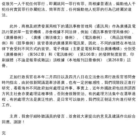
促致另一人干犯任何罪行，即屬就同一罪行有罪。而根據普通法，煽動他人干
犯任何實質罪行亦屬犯法。簡單而言，任何煽動他人犯罪的行為已經屬於違
法。
此外，商務及經濟發展局轄下的通訊事務管理局（通訊局）作為廣播及電
訊行業的單一監管機構，亦會根據不同法律，例如《通訊事務管理局條例》、
《廣播條例》、《廣播（雜項條文）條例》、《電訊條例》、《商品說明條
例》和《競爭條例》規管香港的廣播業和電訊業。因此，不同的媒體在本地法
律下會受到不同方式的規管。電子傳媒（主要是電視和電台廣播機構）分別受
《廣播條例》（第562章）和《電訊條例》（第106章）的發牌制度規管。印
刷媒體（不論是報章或雜誌）須根據《本地報刊註冊條例》（第268章）註
冊。
正如行政長官在本年二月四日以及四月八日在立法會出席行政長官答問會
時均指出，由於假新聞議題牽涉甚廣，也有一定的敏感性，我們現階段正進行
研究，看看海外不同政府如何處理這件事。事實上，近年外國政府包括所謂西
方民主社會亦要處理這種事情，否則會很難管治。有的處理方法集中在選舉過
程，有的處理方法是廣泛性的、是日常可以做的，我們現正朝這方向進行研究
工作。
主席，我會仔細聆聽議員的發言，並會就大家提出的意見及建議作出綜合
回應。謝謝！
完