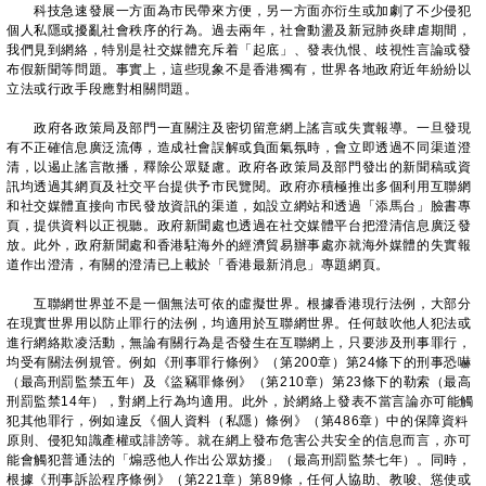
科技急速發展一方面為市民帶來方便，另一方面亦衍生或加劇了不少侵犯
個人私隱或擾亂社會秩序的行為。過去兩年，社會動盪及新冠肺炎肆虐期間，
我們見到網絡，特別是社交媒體充斥着「起底」、發表仇恨、歧視性言論或發
布假新聞等問題。事實上，這些現象不是香港獨有，世界各地政府近年紛紛以
立法或行政手段應對相關問題。
政府各政策局及部門一直關注及密切留意網上謠言或失實報導。一旦發現
有不正確信息廣泛流傳，造成社會誤解或負面氣氛時，會立即透過不同渠道澄
清，以遏止謠言散播，釋除公眾疑慮。政府各政策局及部門發出的新聞稿或資
訊均透過其網頁及社交平台提供予市民覽閱。政府亦積極推出多個利用互聯網
和社交媒體直接向市民發放資訊的渠道，如設立網站和透過「添馬台」臉書專
頁，提供資料以正視聽。政府新聞處也透過在社交媒體平台把澄清信息廣泛發
放。此外，政府新聞處和香港駐海外的經濟貿易辦事處亦就海外媒體的失實報
道作出澄清，有關的澄清已上載於「香港最新消息」專題網頁。
互聯網世界並不是一個無法可依的虛擬世界。根據香港現行法例，大部分
在現實世界用以防止罪行的法例，均適用於互聯網世界。任何鼓吹他人犯法或
進行網絡欺凌活動，無論有關行為是否發生在互聯網上，只要涉及刑事罪行，
均受有關法例規管。例如《刑事罪行條例》（第200章）第24條下的刑事恐嚇
（最高刑罰監禁五年）及《盜竊罪條例》（第210章）第23條下的勒索（最高
刑罰監禁14年），對網上行為均適用。此外，於網絡上發表不當言論亦可能觸
犯其他罪行，例如違反《個人資料（私隱）條例》（第486章）中的保障資料
原則、侵犯知識產權或誹謗等。就在網上發布危害公共安全的信息而言，亦可
能會觸犯普通法的「煽惑他人作出公眾妨擾」（最高刑罰監禁七年）。同時，
根據《刑事訴訟程序條例》（第221章）第89條，任何人協助、教唆、慫使或