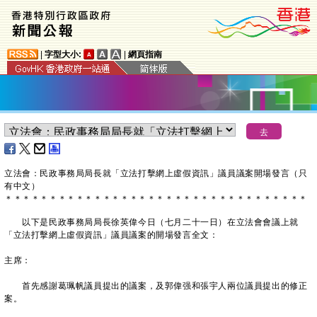
|
字型大小:
|
網頁指南
​立法會：民政事務局局長就「立法打擊網上虛假資訊」議員議案開場發言（只
有中文）
＊
＊
＊
＊
＊
＊
＊
＊
＊
＊
＊
＊
＊
＊
＊
＊
＊
＊
＊
＊
＊
＊
＊
＊
＊
＊
＊
＊
＊
＊
＊
＊
＊
＊
以下是民政事務局局長徐英偉今日（七月二十一日）在立法會會議上就
「立法打擊網上虛假資訊」議員議案的開場發言全文：
主席：
首先感謝葛珮帆議員提出的議案，及郭偉强和張宇人兩位議員提出的修正
案。