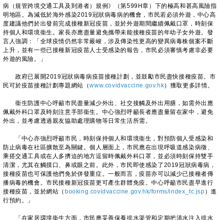
病（規管跨境交通工具及到港者）規例》（第599H章）下的極高和甚高風險指
明地區。為減低於海外感染2019冠狀病毒病的機會，市民若必須外遊，中心高
度建議他們於出發前完成接種新冠疫苗，並於外遊期間繼續佩戴口罩，時刻保
持個人和環境衞生。家長亦應盡量避免攜帶未能接種疫苗的年幼子女外遊。發
言人強調：「全球疫情仍然非常嚴峻，涉及傳染性更高的變異病毒株個案不斷
上升，並有一些已接種新冠疫苗人士受感染的報告，市民必須審慎考慮非必要
外遊的風險。」
政府已展開2019冠狀病毒病疫苗接種計劃，並鼓勵市民盡快接種疫苗。市
民可於疫苗接種計劃專題網站（
www.covidvaccine.gov.hk
）獲取更多詳情。
衞生防護中心呼籲市民盡量減少外出、社交接觸及外出用膳，如需外出應
佩戴外科口罩及時刻注意手部衞生。中心強烈呼籲長者應盡量留在家中，避免
外出，並考慮透過親友協助處理購物等日常生活所需。
「中心亦強烈呼籲市民，時刻保持個人和環境衞生，對預防個人受感染和
防止病毒在社區擴散至為關鍵。個人層面上，市民應在出現呼吸道感染病徵、
乘搭交通工具或在人多擠迫的地方逗留時佩戴外科口罩，並必須時刻保持雙手
清潔，尤其在觸摸口、鼻或眼之前。此外，市民即使感染了2019冠狀病毒病，
接種疫苗也可保護他們免於併發重症。一般而言，疫苗亦可以減少已接種者傳
播病毒的機會。市民接種新冠疫苗更可產生群體免疫。中心呼籲市民盡早進行
接種疫苗，並於網站（
booking.covidvaccine.gov.hk/forms/index_tc.jsp
）進
行預約。」
「在家居環境衞生方面，市民應妥善保養排水渠管和定期把清水注入排水