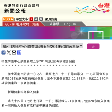
|
字型大小:
|
網頁指南
衞生防護中心調查新增五宗2019冠狀病毒病確診個案
＊
＊
＊
＊
＊
＊
＊
＊
＊
＊
＊
＊
＊
＊
＊
＊
＊
＊
＊
＊
＊
＊
＊
＊
衞生署衞生防護中心公布，截至七月二十一日零時零分，中心正調查五宗
新增2019冠狀病毒病確診個案，至今本港個案累計11 971宗（包括11 970宗
確診個案和一宗疑似個案）。
新增個案均為輸入個案。
過去十四天（七月七日至二十日）累計報告21宗個案，包括20宗輸入個案
和一宗與輸入個案有流行病學關連的個案。