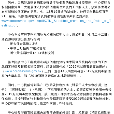
另外，因應涉及變異病毒株確診本地個案的檢測及檢疫安排，中心提醒與
相關個案於同一大廈居住或於相關個案居住大廈內工作的人士，須於衞生署公
布有關確診個案後的第三、七、12及19日進強制檢測。他們需自我監察直至
21日屆滿。相關指明地方涉及的強制檢測限期載列於政府網頁
www.coronavirus.gov.hk/pdf/CTN_Specified_premises_and_Dates_of_T
esting.pdf
。
中心亦提醒與下列指明地方相關的指明人士，須於明日（七月二十二日）
遵從強制檢測公告進行檢測：
- 黃大仙金鳳街1-3號
- 中環士丹頓街72號尚賢居
- 灣仔黃泥涌峽道12-14號利安閣
衞生防護中心正繼續跟進確診個案的流行病學調查及接觸者追蹤的工作。
就個案詳情及接觸者追蹤資料，請參閱附件或「2019冠狀病毒病專題網站」
（
www.coronavirus.gov.hk
）上的「過去14天內曾有確診2019冠狀病毒病個
案的大廈名單」和「2019冠狀病毒病的本地最新情況」。
同時，中心提醒曾到訪在《預防及控制疾病（對若干人士強制檢測）規
例》（第599J章）（《規例》）下指明場所的人士，必須遵從強制檢測公告接
受2019冠狀病毒病核酸檢測。該《規例》亦要求所有確診個案密切接觸者的同
住成員，須按刊憲的強制檢測公告於指定限期接受2019冠狀病毒病核酸檢測。
中心亦呼籲市民如有病徵，應立即求醫，即時檢測。
中心強烈呼籲市民應避免所有非必要的外遊計劃，尤其是《預防及控制疾