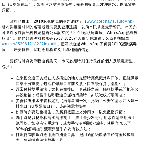
口（U型隔氣口）；如廁時亦要注重衞生，先將廁板蓋上才沖廁水，以免散播
病菌。」
政府已推出「2019冠狀病毒病專題網站」（
www.coronavirus.gov.hk
）
發布與疫情相關的各項最新消息及健康建議，以助市民掌握最新資訊。巿民亦
可透過政府資訊科技總監辦公室設立的「2019冠狀病毒病」WhatsApp熱線獲
取資訊。他們只需將熱線號碼9617 1823存入電話通訊錄，又或直接點擊
wa.me/85296171823?text=hi
，便可以透過WhatsApp了解與2019冠狀病毒
病、「居安抗疫」流動應用程式及手環相關的信息。
​要預防肺炎及呼吸道傳染病，市民必須時刻保持良好的個人及環境衞生，
包括：
在乘搭交通工具或在人多擠迫的地方逗留時應佩戴外科口罩。正確佩戴
口罩十分重要，包括在佩戴口罩前及脫下口罩後保持手部衞生；
經常保持雙手清潔，尤其在觸摸口、鼻或眼之前；觸摸扶手或門把等公
共設施後；或當手被呼吸道分泌物污染時，如咳嗽或打噴嚏後；
妥善保養排水渠管和定期（約每星期一次）把約半公升的清水注入每一
排水口（U型隔氣口），以確保環境衞生；
如廁時亦要注重衞生，先將廁板蓋上才沖廁水，以免散播病菌；
洗手時應以梘液和清水清潔雙手，搓手最少20秒，用水過清並用抹手
紙弄乾。如沒有洗手設施，或雙手沒有明顯污垢時，使用含70%至
80%的酒精搓手液潔淨雙手亦為有效方法；
打噴嚏或咳嗽時應用紙巾掩蓋口鼻，把用過的紙巾棄置於有蓋垃圾箱
內，然後徹底清潔雙手；及