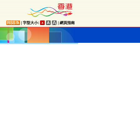
|
字型大小:
|
網頁指南