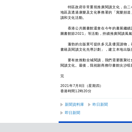
特區政府非常重視推廣閱讀文化，自二○
地區及透過康樂及文化事務署的「寓樂頻道」、 
讀和文化活動。
香港公共圖書館還會在今年的書展繼續設
圖書館節2021」等活動，持續推廣閱讀風
蓬勃的出版業可提供多元及優質讀物，香
書籍及閱讀文化先導計劃」，建立本地出版
要有效推動全城閱讀，我們需要匯聚社會
閱讀文化。最後，我祝願商務印書館尖沙咀
完
2021年7月8日（星期四）
香港時間12時20分
新聞資料庫
昨日新聞
即日新聞