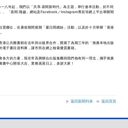
一八年起，我們以「共享‧喜閱新時代」為主題，舉行連串活動，於不同
「喜閱‧飛越」網站及Facebook／Instagram專頁等網上平台舉辦閱
置攤位，在暑假期間展開「夏日閱繽紛」活動，以及於十月舉辦「香港
氣。
港公共圖書館在去年與出版界合作，開展了為期三年的「推廣本地出版
的電子書目資料庫，讓市民在網上檢索優質書籍。
各方的力量，我非常高興聯合出版集團與我們抱有同一理念，攜手推廣
圖書中心開張大吉、業務蒸蒸日上，多謝大家！
返回新聞列表
返回頁首