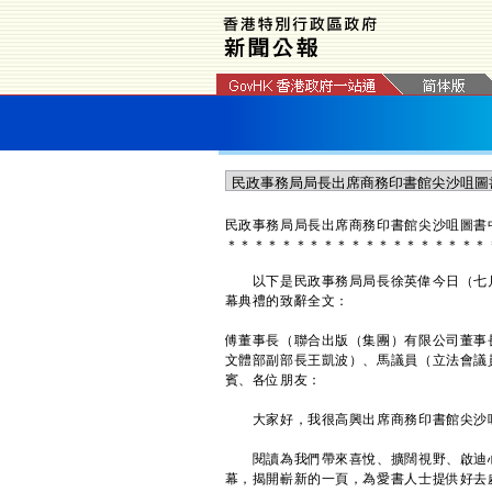
民政事務局局長出席商務印書館尖沙咀圖書
＊
＊
＊
＊
＊
＊
＊
＊
＊
＊
＊
＊
＊
＊
＊
＊
＊
＊
＊
以下是民政事務局局長徐英偉今日（七月
幕典禮的致辭全文：
傅董事長（聯合出版（集團）有限公司董事
文體部副部長王凱波）、馬議員（立法會議
賓、各位朋友：
大家好，我很高興出席商務印書館尖沙咀
閱讀為我們帶來喜悅、擴闊視野、啟迪心
幕，揭開嶄新的一頁，為愛書人士提供好去