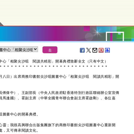
中心「相聚尖沙咀 閱讀共精彩」開幕典禮致辭全文（只有中文）
＊
＊
＊
＊
＊
＊
＊
＊
＊
＊
＊
＊
＊
＊
＊
＊
＊
＊
＊
＊
＊
＊
＊
＊
＊
＊
＊
＊
＊
八日）出席商務印書館尖沙咀圖書中心「相聚尖沙咀 閱讀共精彩」開
長傅偉中）、王副部長（中央人民政府駐香港特別行政區聯絡辦公室宣傳
員馬逢國）、霍副主席（中華全國青年聯合會副主席霍啟剛）、各位嘉
圖書中心的開幕典禮。
靈；我很高興聯合出版集團旗下的商務印書館尖沙咀圖書中心重新開
處，又可傳承閱讀文化。