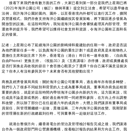
接着下來我們會有數方面的工作，大家已看到第一部分是我們上星期已將
《2021年海洋公園公司（修訂）條例草案》提交到立法會，希望可以盡早修改
法例，容許海洋公園於園內、園外，以至香港境內外都可以進行其工作，擴闊
其營運模式。我們亦會支持海洋公園繼續按其發展策略，將下園區逐步發展為
開放型的設施。在這段時間內，我知道海洋公園亦會審慎處理其內部管理、營
運效率的提升等，我們希望可以獲得社會支持和資源，令海洋公園有正面和長
足的發展。
記者：上星期公布了延續海洋公園的劉鳴煒和龐建貽的任期一年，政府是否認
為他們要留任多一年，以負責海洋公園的重生計劃？或是政府真是未能物色人
選擔任主席和副主席？另外，香港電台（港台）昨日有一連串改動，《自由風
自由Phone》更換主持，《視點31》及《五夜講場》亦停播，政府或廣播處長
是否打算換走高收視的節目？會否擔心觀眾少了選擇？你自己滿不滿意這個決
定？你本人有沒有參與其中？未來會否有其他變動出現？
商務及經濟發展局局長：關於海洋公園公司董事局，過去兩年亦有很多轉變，
我們引入了很多不同組別和背景的人士成為董事局成員。董事局亦肩負起相當
重要的責任，就是於這段時間內帶領海洋公園步向新的方向。這方面來說，現
任成員不論是新或舊的，都於過去兩年間一同經歷和參與，在方向上作出調整
和改變，所以除了部分已在任超過六年的成員外，大體上我們讓原有董事局成
員留任，與管理層繼續一起做，貫徹這兩、三年內海洋公園的改變。我期望新
的管理層在新的行政總裁到任時，可與董事局一起做好這項工作。
就港台整個方向，繼香港電台的管治及管理檢討報告完成之後，我們讓港
台作為一個政府部門和公營廣播機構，按着檢討報告的結果和方向去工作。我