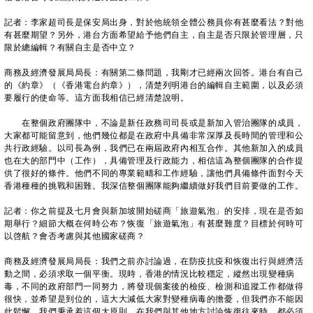
記者：李家超司長是保安局出身，對於他統領全體公務員你有甚麼看法？對他
有甚麼期望？另外，港台方面希望給予他們自主，自主是否只限於管理層，只
限於總編輯？有關自主是否中立？
商務及經濟發展局局長：有關第二條問題，我剛才已經兩次回答。港台有自己
的《約章》（《香港電台約章》），清楚列明港台的編輯自主範圍，以及必須
要履行的使命等。這方面我相信已經清楚說明。
在整個政府團隊中，不論是新任政務司司長或是新加入管治團隊的成員，
大家都可能留意到，他們幾位都是在政府中具備非常深厚及長時間的管理和公
共行政經驗。以司長為例，我們已在兩屆政府內相互合作。其他新加入的成員
也在大的部門中（工作），具備管理及行政能力，相信這為整個團隊的合作提
供了很好的條件。他們不同的專業範疇和工作經驗，讓他們具備條件面對今天
香港種種的挑戰和困難。我深信整個團隊能夠繼續做好我們目前要做的工作。
記者：你之前提及七月會與新加坡開始磋商「旅遊氣泡」的安排，現在是否如
期舉行？細節大概在何時公布？恢復「旅遊氣泡」有甚麼難度？目標於何時可
以啓航？會否考慮與其他國家磋商？
商務及經濟發展局局長：我們之前亦討論過，在防疫抗疫和恢復出行與經濟活
動之間，必須求取一個平衡。現時，香港的情況比較穩定，縱然出現變種病
毒，不同的政府部門一同努力，將發現個案後的檢疫、檢測和追蹤工作都做得
很快，並希望是到位的，這大大減低大家對變種病毒的擔憂，但我們亦不能因
此鬆懈。我們秉承着這個大原則，在我們與其他地方討論恢復往來時，都必須