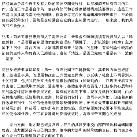
們必須給予港台自主及有足夠的管理空間去設計、延展和調整所有節目的工
作。這個工作是港台作為一個政府部門和公營廣播機構應該要做的。這些工作
亦是由廣播處長聯同他的團隊，作為香港電台的總編輯和管理層進行。至於節
目的調配與安排，當然是交給港台在它的自主範圍內進行。一般來說，我們局
方並不會介入。
記者：前旅遊事務專員加入了海洋公園，未來會否陸陸續續有官員加入以「睇
住盤數」？是否最後希望他們能夠處理好「爛攤子」，所以讓劉（鳴煒）主席
留下？另外，港台方面，大家都覺得有些「清洗」的意味。有些討論性較高的
節目的主持人和負責人已經離任，這個「清洗」是否已完結？還是有下一波的
「清洗」？
商務及經濟發展局局長：第一，海洋公園正在轉變當中，其發展方向已經訂
出，並獲董事局、管理層和政府三方面完全同意，亦反映了社會上不同界別人
士的期望，包括我們於立法會申請撥款的時候（所聽到的），它現正按着這方
向去做。正如我剛才所說，過去兩年，整體董事局成員花了比較多的心思和時
間討論怎樣訂出未來發展方向。當有關方向定下來，現在是執行的時間。由於
在轉接期間出現短期的真空期，於是我們安排了一位同事來幫忙，但隨着新的
行政總裁到任，我相信他會繼續帶領整個管理層，按照原先董事局和政府商議
的發展計劃，向前看，做好所有的改善措施。我們希望海洋公園不單能完成自
己的使命和任務，亦可在香港處於疫情恢復時，為市民帶來開心的經歷。
港台方面，剛才我已經提及過，節目的具體安排交由部門管理和編輯同事
負責。這方面港台有自己的規章、做事的方法和編採承擔的責任。我們完全有
信心港台可以繼續做好這方面的工作。