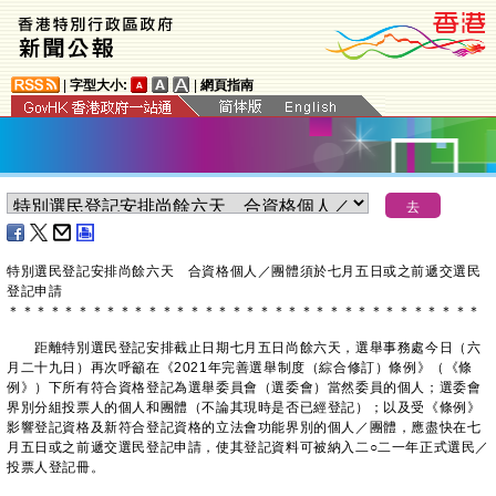
|
字型大小:
|
網頁指南
特別選民登記安排尚餘六天 合資格個人／團體須於七月五日或之前遞交選民
登記申請
＊
＊
＊
＊
＊
＊
＊
＊
＊
＊
＊
＊
＊
＊
＊
＊
＊
＊
＊
＊
＊
＊
＊
＊
＊
＊
＊
＊
＊
＊
＊
＊
＊
＊
距離特別選民登記安排截止日期七月五日尚餘六天，選舉事務處今日（六
月二十九日）再次呼籲在《2021年完善選舉制度（綜合修訂）條例》（《條
例》）下所有符合資格登記為選舉委員會（選委會）當然委員的個人；選委會
界別分組投票人的個人和團體（不論其現時是否已經登記）；以及受《條例》
影響登記資格及新符合登記資格的立法會功能界別的個人／團體，應盡快在七
月五日或之前遞交選民登記申請，使其登記資料可被納入二○二一年正式選民／
投票人登記冊。