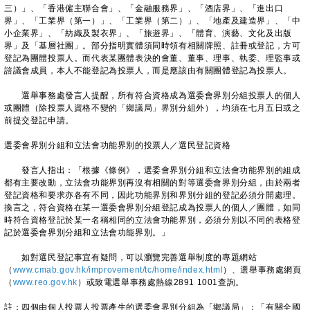
三）」、「香港僱主聯合會」、「金融服務界」、「酒店界」、「進出口
界」、「工業界（第一）」、「工業界（第二）」、「地產及建造界」、「中
小企業界」、「紡織及製衣界」、「旅遊界」、「體育、演藝、文化及出版
界」及「基層社團」。部分指明實體須同時領有相關牌照、註冊或登記，方可
登記為團體投票人。而代表某團體表決的會董、董事、理事、執委、理監事或
諮議會成員，本人不能登記為投票人，而是應該由有關團體登記為投票人。
選舉事務處發言人提醒，所有符合資格成為選委會界別分組投票人的個人
或團體（除投票人資格不變的「鄉議局」界別分組外），均須在七月五日或之
前提交登記申請。
選委會界別分組和立法會功能界別的投票人／選民登記資格
發言人指出：「根據《條例》，選委會界別分組和立法會功能界別的組成
都有主要改動，立法會功能界別再沒有相關的對等選委會界別分組，由於兩者
登記資格和要求亦各有不同，因此功能界別和界別分組的登記必須分開處理。
換言之，符合資格在某一選委會界別分組登記成為投票人的個人／團體，如同
時符合資格登記於某一名稱相同的立法會功能界別，必須分別以不同的表格登
記於選委會界別分組和立法會功能界別。」
如對選民登記事宜有疑問，可以瀏覽完善選舉制度的專題網站
（
www.cmab.gov.hk/improvement/tc/home/index.html
）、選舉事務處網頁
（
www.reo.gov.hk
）或致電選舉事務處熱線2891 1001查詢。
註：四個由個人投票人投票產生的選委會界別分組為「鄉議局」；「有關全國