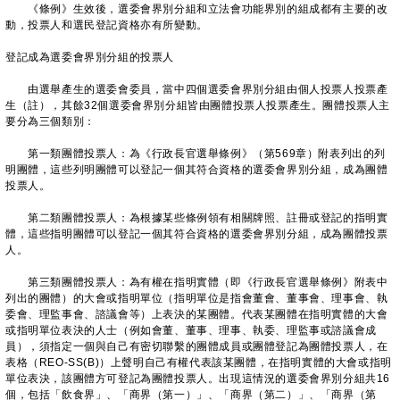
《條例》生效後，選委會界別分組和立法會功能界別的組成都有主要的改
動，投票人和選民登記資格亦有所變動。
登記成為選委會界別分組的投票人
由選舉產生的選委會委員，當中四個選委會界別分組由個人投票人投票產
生（註），其餘32個選委會界別分組皆由團體投票人投票產生。團體投票人主
要分為三個類別：
第一類團體投票人：為《行政長官選舉條例》（第569章）附表列出的列
明團體，這些列明團體可以登記一個其符合資格的選委會界別分組，成為團體
投票人。
第二類團體投票人：為根據某些條例領有相關牌照、註冊或登記的指明實
體，這些指明團體可以登記一個其符合資格的選委會界別分組，成為團體投票
人。
第三類團體投票人：為有權在指明實體（即《行政長官選舉條例》附表中
列出的團體）的大會或指明單位（指明單位是指會董會、董事會、理事會、執
委會、理監事會、諮議會等）上表決的某團體。代表某團體在指明實體的大會
或指明單位表決的人士（例如會董、董事、理事、執委、理監事或諮議會成
員），須指定一個與自己有密切聯繫的團體成員或團體登記為團體投票人，在
表格（REO-SS(B)）上聲明自己有權代表該某團體，在指明實體的大會或指明
單位表決，該團體方可登記為團體投票人。出現這情況的選委會界別分組共16
個，包括「飲食界」、「商界（第一）」、「商界（第二）」、「商界（第