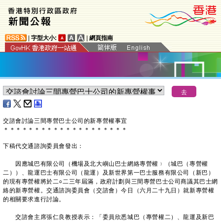
|
字型大小:
|
網頁指南
交諮會討論三間專營巴士公司的新專營權事宜
＊
＊
＊
＊
＊
＊
＊
＊
＊
＊
＊
＊
＊
＊
＊
＊
＊
＊
＊
＊
下稿代交通諮詢委員會發出：
因應城巴有限公司（機場及北大嶼山巴士網絡專營權﹚（城巴（專營權
二））、龍運巴士有限公司（龍運）及新世界第一巴士服務有限公司（新巴）
的現有專營權將於二○二三年屆滿，政府計劃與三間專營巴士公司商議其巴士網
絡的新專營權。交通諮詢委員會（交諮會）今日（六月二十九日）就新專營權
的相關要求進行討論。
交諮會主席張仁良教授表示：「委員欣悉城巴（專營權二）、龍運及新巴