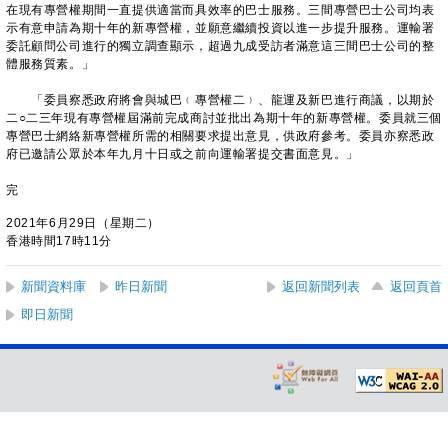
在現有專營權期間一直提供適當而具效率的巴士服務。三間專營巴士公司均表
示有意申請為期十年的新專營權，並願意繼續投資以進一步提升服務。運輸署
委託顧問公司進行的獨立調查顯示，超過九成受訪者滿意這三間巴士公司的整
體服務質素。」
「委員察悉政府將會與城巴﹙專營權二﹚、龍運及新巴進行商議，以期於
二○二三年現有專營權屆滿前完成商討並批出為期十年的新專營權。委員就三個
專營巴士網絡新專營權所需的相關要求提出意見，供政府參考。委員亦察悉政
府已邀請公眾於本年九月十日或之前向運輸署提交書面意見。」
完
2021年6月29日（星期二）
香港時間17時11分
新聞資料庫
昨日新聞
返回新聞列表
返回頁首
即日新聞