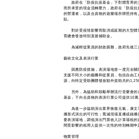
政府在「防疫抗疫基金」下對體育界的支援
而所承受的現金流轉壓力，政府在「防疫抗
的營運者，以及合資格的遊樂場所牌照持有
貼。
對於受疫情影響而取消或延期的大型體育
育總會發放特別直接補助金。
為減輕從業員的財政困難，政府先後三次
藝術文化及表演行業
因應防疫措施，表演場地曾一度完全關閉
支援不同大小的藝團和從業員，包括自由工作
源，向特定受助團體發放額外資助共約1,25
另外，為協助和鼓勵舉辦流行音樂會的表
基金」下向合資格的表演行業公司提供10萬
為進一步協助演出業界恢復元氣，康文署
播形式演出的可行性；寬減現場直播或錄播
要表演場地，調低演出門票收入計算場租的
間受影響的租用人提供一次性的特別轉期申
物業管理