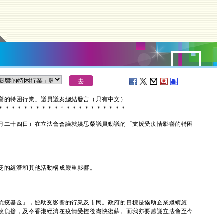
響的特困行業」議員議案總結發言（只有中文）
＊
＊
＊
＊
＊
＊
＊
＊
＊
＊
＊
＊
＊
＊
＊
＊
＊
＊
＊
＊
＊
二十四日）在立法會會議就姚思榮議員動議的「支援受疫情影響的特困
的經濟和其他活動構成嚴重影響。
疫基金」，協助受影響的行業及市民。政府的目標是協助企業繼續經
政負擔，及令香港經濟在疫情受控後盡快復蘇。而我亦要感謝立法會至今