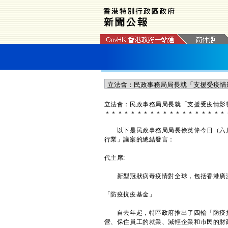
立法會：民政事務局局長就「支援受疫情影
＊
＊
＊
＊
＊
＊
＊
＊
＊
＊
＊
＊
＊
＊
＊
＊
＊
＊
＊
以下是民政事務局局長徐英偉今日（六月
行業」議案的總結發言：
代主席:
新型冠狀病毒疫情對全球，包括香港廣泛
「防疫抗疫基金」
自去年起，特區政府推出了四輪「防疫抗
營、保住員工的就業、減輕企業和市民的財