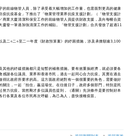
的前線物管人員，除了承受着大幅增加的工作量，也需面對更高的健康
防疫抗疫基金」下推出了「物業管理業界抗疫支援計劃」（「物管支援計
／商業大廈清潔和保安工作的前線物管人員提供財政支援，及向每幢合資
大廈發一筆過加強清潔工作的補貼。「物管支援計劃」合共發放了超過11
二○二○至二一年度《財政預算案》的紓困措施，涉及承擔額逾3,100
其他的紓緩措施都只是短暫的補救措施。要有效重振經濟，就必須要各
會感謝各位議員、業界和香港市民，過去一起同心合力抗疫。其實在過去
做得比政府所要求的高。這方面政府絕對有一個很重要的角色，需要做好
的關注，一起「拍住」贏這場仗。在往後日子，政府多個部門，特別是民
起努力抗疫。當然剛才多位議員也提到，（通關）先決條件是要控制好本
各行各業及各位市民再次呼籲，為己為人，盡快接種疫苗。