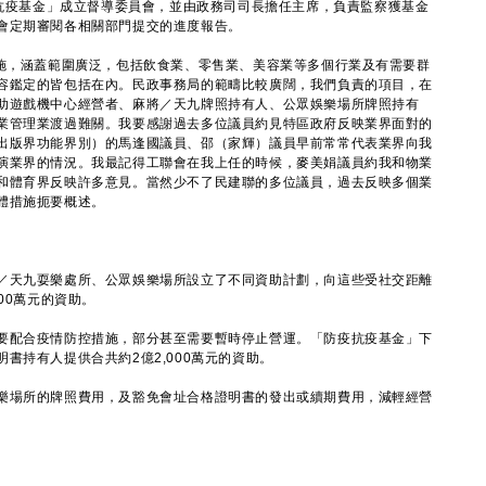
疫抗疫基金」成立督導委員會，並由政務司司長擔任主席，負責監察獲基金
會定期審閱各相關部門提交的進度報告。
，涵蓋範圍廣泛，包括飲食業、零售業、美容業等多個行業及有需要群
容鑑定的皆包括在內。民政事務局的範疇比較廣闊，我們負責的項目，在
助遊戲機中心經營者、麻將／天九牌照持有人、公眾娛樂場所牌照持有
業管理業渡過難關。我要感謝過去多位議員約見特區政府反映業界面對的
出版界功能界別）的馬逢國議員、邵（家輝）議員早前常常代表業界向我
演業界的情況。我最記得工聯會在我上任的時候，麥美娟議員約我和物業
和體育界反映許多意見。當然少不了民建聯的多位議員，過去反映多個業
體措施扼要概述。
天九耍樂處所、公眾娛樂場所設立了不同資助計劃，向這些受社交距離
00萬元的資助。
配合疫情防控措施，部分甚至需要暫時停止營運。「防疫抗疫基金」下
書持有人提供合共約2億2,000萬元的資助。
場所的牌照費用，及豁免會址合格證明書的發出或續期費用，減輕經營