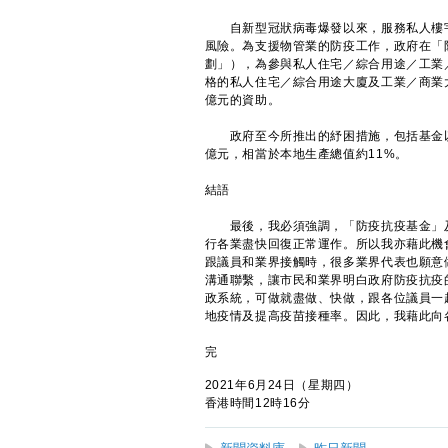
自新型冠狀病毒爆發以來，服務私人樓宇
風險。為支援物管業的防疫工作，政府在「
劃」），為參與私人住宅／綜合用途／工業
格的私人住宅／綜合用途大廈及工業／商業
億元的資助。
政府至今所推出的紓困措施，包括基金以及
億元，相當於本地生產總值約11%。
結語
最後，我必須強調，「防疫抗疫基金」及
行各業盡快回復正常運作。所以我亦藉此機
跟議員和業界接觸時，很多業界代表也願意
溝通聯繫，讓市民和業界明白政府防疫抗疫
政系統，可做就盡做、快做，跟各位議員一
地疫情及提高疫苗接種率。因此，我藉此向
完
2021年6月24日（星期四）
香港時間12時16分