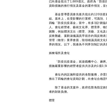
已向基金批出了1,689億元。政府為「防
資助措施的推行情況及基金的運作情況，並
基金督導委員會先後共批出約120項措施
組。基本上，在受影響的行業裡，可識別、
四輪「防疫抗疫基金」當中，有多項計劃協
人、會址經營者、藝術文化界、體育界、物
困難，例如體演文出（體育、演藝、文化及
反映難處、葉劉淑儀議員早前亦約我反映表
管理（物管）業界會面，陸頌雄議員就文化
界的情況。以下，我會為不同界別制訂的具
娛樂場所及會址
「防疫抗疫基金」就遊戲機中心、麻將／
措施嚴重影響的經營者提供共涉及約1億3,5
會址內的設施和提供的各類服務，亦需要
推出了四輪的會址資助計劃，向會址合格證明
除了基金的支援外，政府也豁免指定娛樂
者的財政負擔。
體育