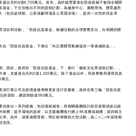
合共約6億6,700萬元。首先，為紓緩營運者在防疫措施下被指令關閉
疫基金」下分別推出不同的資助計劃，為健身中心、康體用地、體育處所
人（包括桌球館、公眾保齡球場及公眾溜冰場），提供一次性的現金津
項目和活動，「防疫抗疫基金」根據活動的合理實際支出，向有關的體
在「防疫抗疫基金」下推出「向註冊體育教練提供一筆過補助金」。
。因此，政府於「防疫抗疫基金」下，推行「藝術文化界資助計劃」，
者，支援達合共約2億1,200萬元。除了基金以外，民政事務局運用其資
0萬元。
演行業公司在疫情過後舉辦更多流行音樂會，政府在第三輪「防疫抗疫
元的資助，總資助額達560萬元。
也推出一系列措施，包括場租減免；與相關藝團探討節目延期或改以錄
的收費；提升場地的器材，以支援藝團進行網上4K直播或錄播；就四個主
比率。此外，就香港體育館，即紅館舉辦的大型活動，為二○二○年疫情期
請安排。