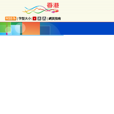
|
字型大小:
|
網頁指南