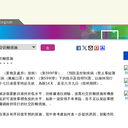
距離措施
＊
＊
＊
＊
（業務及處所）規例》（第599F章）、《預防及控制疾病（禁止羣組聚
疾病（佩戴口罩）規例》（第599I章）下的指示及指明刊憲，以維持現行
十七日凌晨零時起生效，為期14天，直至六月九日（指明期間）。
診個案數目維持於低水平，但根據過往經驗，放寬社交距離措施有機會
低於可達致羣體免疫的水平，如新一波疫情不幸來臨，並不足以築起羣體
繼續維持現行的社交距離措施。」
逐步有序回復常態的措施，當中會考慮如何進一步提供誘因，鼓勵市民