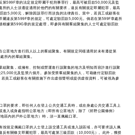
第599F章的法定規定即屬干犯刑事罪行，最高可被罰款50,000元及監
處所的人士須遵從適用於他們的有關要求，違反有關規定即屬犯罪，最高
額罰款5,000元，解除因該罪行而須負的法律責任。當中，若員工或顧客在
違反第599F章的規定，可處定額罰款5,000元。倘若在第599F章處所
續根據第599G章的規定處理，即參與有關羣組聚集的人士可處定額罰款
在公眾地方進行四人以上的羣組聚集。有關規定同樣適用於未有遵從第
列處所內的羣組聚集。
羣組聚集，或擁有、控制或營運進行該聚集的地方及明知而容許進行該聚
款25,000元及監禁六個月。參加受禁羣組聚集的人，可藉繳付定額罰款
任。若員工或顧客在有關措施下作出虛假聲明或提供虛假資料，可被視為參
。
戴口罩的要求，即任何人在登上公共交通工具時，或在身處公共交通工具上
或進入或身處指明公眾地方（即所有公眾地方，除了《郊野公園條例》
別地區內的戶外公眾地方）時，須一直佩戴口罩。
未有按規定佩戴口罩的人士登上該交通工具或進入該區域，亦可要求該人佩
反有關條文即屬犯罪，最高可處第三級罰款（10,000元）。此外，獲授