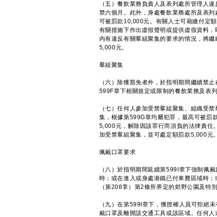
（五）餐飲業務負責人及表列處所管理人違反
禁六個月。此外，身處餐飲業務處所及表列
可被罰款10,000元。有關人士可藉繳付定
有關措施下作出虛假聲明或提供虛假資料，即屬
內有違反有關羣組聚集的要求的情況，將繼
5,000元。
羣組聚集
（六）除獲豁免者外，於指明期間繼續禁止
599F章下相關規定或限制的餐飲業務及表
（七）任何人參加受禁羣組聚集、組織受禁
集，根據第599G章均屬犯罪，最高可被罰
5,000元，解除因該罪行而須負的法律責
加受禁羣組聚集，並可處定額罰款5,000元
佩戴口罩要求
（八）於指明期間延續第599I章下強制佩
時；或在進入或身處港鐵已付車費區域時；
（第208章）第2條所界定的郊野公園及特
（九）在第599I章下，獲授權人員可拒絕
戴口罩及離開該交通工具或該區域。任何人違