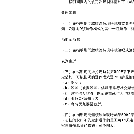
指明期間內的規定及限制詳情如下（就第5
餐飲業務
（一）在指明期間繼續維持現時就餐飲業務
類、C類或D類運作模式的其中一種運作，
酒吧及酒館
（二）在指明期間繼續維持現時就酒吧或酒
表列處所
（三）在指明期間維持現時就第599F章下
定措施，可以指明的運作模式運作（詳見附
（a）浴室；
（b）設置（或擬設置）供租用舉行社交聚
（c）通常供人飲酒，以及跳舞或作其他娛
（d）卡拉OK場所；及
（e）麻將天九耍樂處所。
（四）在指明期間繼續維持現時就第599
（包括須安排涉及處所運作的員工每14天進
冠疫苗作為替代措施）可予開放。