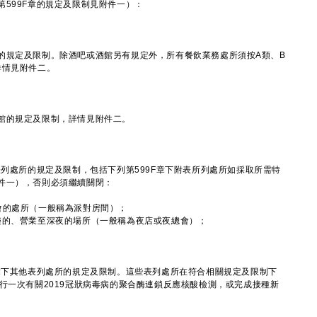
99F章的規定及限制見附件一）：
的規定及限制。除酒吧或酒館另有規定外，所有餐飲業務處所須按A類、B
詳情見附件二。
館的規定及限制，詳情見附件二。
表列處所的規定及限制，包括下列第599F章下附表所列處所如採取所需特
件一），否則必須繼續關閉：
會的處所（一般稱為派對房間）；
樂的、營業至深夜的場所（一般稱為夜店或夜總會）；
F章下其他表列處所的規定及限制。這些表列處所在符合相關規定及限制下
行一次有關2019冠狀病毒病的聚合酶連鎖反應核酸檢測，或完成接種新