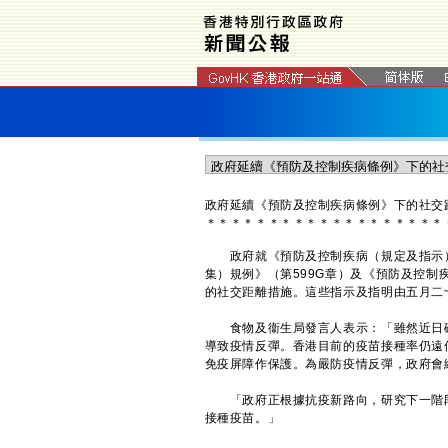
政府延續《預防及控制疾病條例》下的社交
＊
＊
＊
＊
＊
＊
＊
＊
＊
＊
＊
＊
＊
＊
＊
＊
＊
＊
＊
​政府就《預防及控制疾病（規定及指示）
集）規例》（第599G章）及《預防及控制
的社交距離措施。這些指示及指明由五月二
食物及衞生局發言人表示：「雖然近日確
導致疫情反彈。香港目前的疫苗接種率仍遠
免疫屏障作保護。為嚴防疫情反彈，政府會
「政府正根據抗疫新路向，研究下一階段
接種疫苗。」