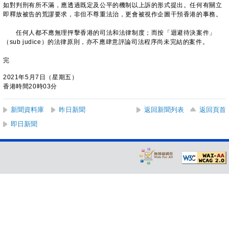
如對判刑有所不滿，應透過既定及公平的機制以上訴的形式提出。任何有關立
即釋放被告的荒謬要求，非但不尊重法治，更會被視作企圖干預香港的事務。
任何人都不應無理抨擊香港的司法和法律制度；而按「迴避待決案件」
（sub judice）的法律原則，亦不應肆意評論司法程序尚未完結的案件。
完
2021年5月7日（星期五）
香港時間20時03分
新聞資料庫
昨日新聞
返回新聞列表
返回頁首
即日新聞