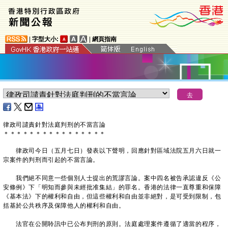
|
字型大小:
|
網頁指南
律政司譴責針對法庭判刑的不當言論
＊
＊
＊
＊
＊
＊
＊
＊
＊
＊
＊
＊
＊
＊
＊
＊
律政司今日（五月七日）發表以下聲明，回應針對區域法院五月六日就一
宗案件的判刑而引起的不當言論。
我們絕不同意一些個別人士提出的荒謬言論。案中四名被告承認違反《公
安條例》下「明知而參與未經批准集結」的罪名。香港的法律一直尊重和保障
《基本法》下的權利和自由，但這些權利和自由並非絕對，是可受到限制，包
括基於公共秩序及保障他人的權利和自由。
法官在公開聆訊中已公布判刑的原則。法庭處理案件遵循了適當的程序，