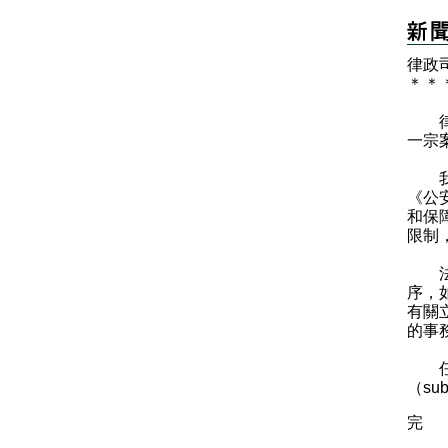
律政
＊
＊
律政
一宗
我們
《公
和保
限制
法官
序，
有關
的事
任何
（su
完