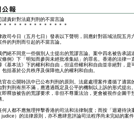
司譴責針對法庭判刑的不當言論
＊
＊
＊
＊
＊
＊
＊
＊
＊
＊
＊
＊
＊
＊
司今日（五月七日）發表以下聲明，回應針對區域法院五月
案件的判刑而引起的不當言論。
絕不同意一些個別人士提出的荒謬言論。案中四名被告承認
安條例》下「明知而參與未經批准集結」的罪名。香港的法律一
障《基本法》下的權利和自由，但這些權利和自由並非絕對，是
，包括基於公共秩序及保障他人的權利和自由。
在公開聆訊中已公布判刑的原則。法庭處理案件遵循了適當
如對判刑有所不滿，應透過既定及公平的機制以上訴的形式提出
立即釋放被告的荒謬要求，非但不尊重法治，更會被視作企圖干
務。
人都不應無理抨擊香港的司法和法律制度；而按「迴避待決
b judice）的法律原則，亦不應肆意評論司法程序尚未完結的案