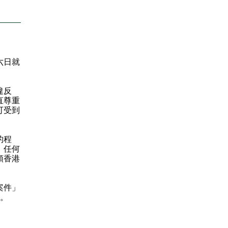
六日就
違反
直尊重
可受到
的程
。任何
預香港
案件」
件。