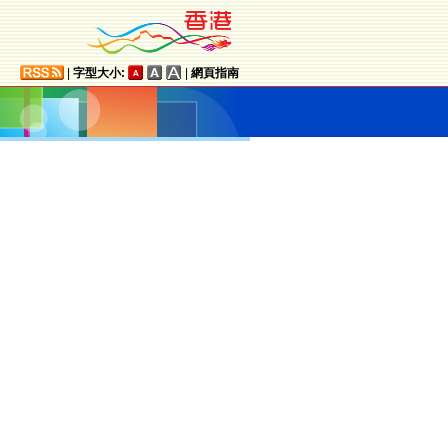
|
字型大小:
|
網頁指南