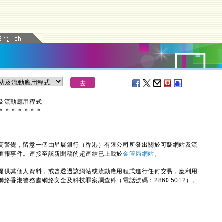
及流動應用程式
＊
＊
＊
＊
＊
＊
＊
警覺，留意一個由星展銀行（香港）有限公司所發出關於可疑網站及流
匯報事件。連接至該新聞稿的超連結已上載於
金管局網站
。
供其個人資料，或曾透過該網站或流動應用程式進行任何交易，應利用
絡香港警務處網絡安全及科技罪案調查科（電話號碼：2860 5012）。